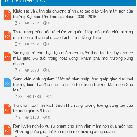
TÀI LIỆU LIÊN QUAN
Trò chơi: 

 “ Ai hay hơn?” 

Khảo sát và đánh giá chương trình đào tạo giáo viên mầm non của
4 

trường Đại học Tân Trào giai đoạn 2006 - 2016
2 

7
1232
0
3 

4 

Thực trạng công tác tổ chức và quản lí lớp của giáo viên trường
2 

mầm non ở thành phố Cao Lãnh, Tỉnh Đồng Tháp
3 

5
2522
0
4 

Sử dụng trò chơi học tập nhằm rèn luyện thao tác tư duy cho trẻ
mẫu giáo 5-6 tuổi trong hoạt động “Khám phá môi trường xung
quanh”
7
1670
0
Sáng kiến kinh nghiệm "Một số biện pháp lồng ghép giáo dục môi
trường biển, hải đảo cho trẻ 5 – 6 tuổi trong trường Mầm non Sao
Mai"
33
1386
1
Trò chơi tạo hình kích thích khả năng tưởng tượng sáng tạo của
trẻ mẫu giáo 5-6 tuổi
9
2168
0
Rèn luyện nghiệp vụ sư phạm cho sinh viên mầm non qua môn học
“Phương pháp giúp trẻ khám phá môi trường xung quanh”