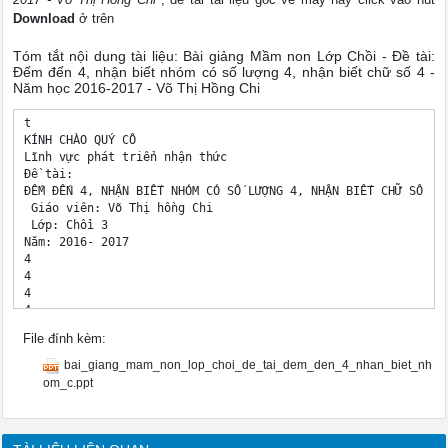
Download
ở trên
Tóm tắt nội dung tài liệu: Bài giảng Mầm non Lớp Chồi - Đề tài:
Đếm đến 4, nhận biết nhóm có số lượng 4, nhận biết chữ số 4 -
Năm học 2016-2017 - Võ Thị Hồng Chi
t 

KÍNH CHÀO QUÝ CÔ 

Lĩnh vực phát triển nhận thức 

Đề tài: 

ĐẾM ĐẾN 4, NHẬN BIẾT NHÓM CÓ SỐ LƯỢNG 4, NHẬN BIẾT CHỮ SỐ 4 

 Giáo viên: Võ Thị hồng Chi 

 Lớp: Chồi 3 

Năm: 2016- 2017 

4 

4 

4 

4 

4 

File đính kèm:
4 

4 

bai_giang_mam_non_lop_choi_de_tai_dem_den_4_nhan_biet_nh
4 

om_c.ppt
4 

 

 

 
