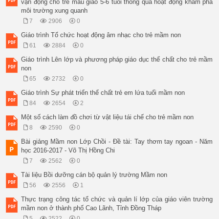
vận động cho trẻ mẫu giáo 5-6 tuổi thông qua hoạt động khám phá
môi trường xung quanh
7
2906
0
Giáo trình Tổ chức hoạt động âm nhạc cho trẻ mầm non
61
2884
0
Giáo trình Lên lớp và phương pháp giáo dục thể chất cho trẻ mầm
non
65
2732
0
Giáo trình Sự phát triển thể chất trẻ em lứa tuổi mầm non
84
2654
2
Một số cách làm đồ chơi từ vật liệu tái chế cho trẻ mầm non
8
2590
0
Bài giảng Mầm non Lớp Chồi - Đề tài: Tay thơm tay ngoan - Năm
học 2016-2017 - Võ Thị Hồng Chi
7
2562
0
Tài liệu Bồi dưỡng cán bộ quản lý trường Mầm non
56
2556
1
Thực trạng công tác tổ chức và quản lí lớp của giáo viên trường
mầm non ở thành phố Cao Lãnh, Tỉnh Đồng Tháp
5
2522
0