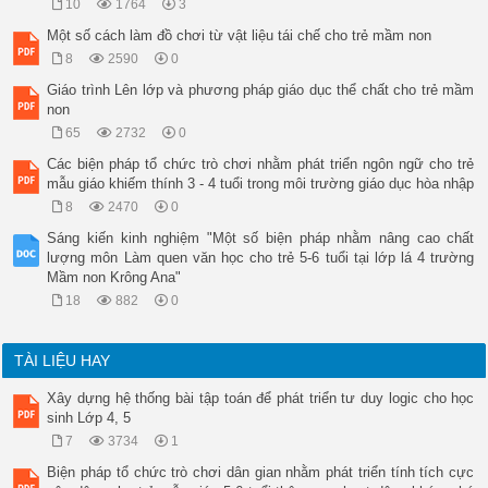
10
1764
3
Một số cách làm đồ chơi từ vật liệu tái chế cho trẻ mầm non
8
2590
0
Giáo trình Lên lớp và phương pháp giáo dục thể chất cho trẻ mầm
non
65
2732
0
Các biện pháp tổ chức trò chơi nhằm phát triển ngôn ngữ cho trẻ
mẫu giáo khiếm thính 3 - 4 tuổi trong môi trường giáo dục hòa nhập
8
2470
0
Sáng kiến kinh nghiệm "Một số biện pháp nhằm nâng cao chất
lượng môn Làm quen văn học cho trẻ 5-6 tuổi tại lớp lá 4 trường
Mầm non Krông Ana"
18
882
0
TÀI LIỆU HAY
Xây dựng hệ thống bài tập toán để phát triển tư duy logic cho học
sinh Lớp 4, 5
7
3734
1
Biện pháp tổ chức trò chơi dân gian nhằm phát triển tính tích cực