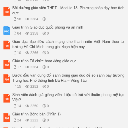
Bồi dưỡng giáo viên THPT - Module 18: Phương pháp dạy học tích
cực
58
2384
1
Giáo trình Giáo dục quốc phòng và an ninh
64
2358
0
Giáo dục đạo đức cách mạng cho thanh niên Việt Nam theo tư
tưởng Hồ Chí Minh trong giai đoạn hiện nay
10
2266
0
Giáo trình Tổ chức hoạt động giáo dục
17
2264
0
Bước đầu vận dụng đối sánh trong giáo dục để so sánh bảy trường
Trung học Phổ thông tỉnh Bà Rịa – Vũng Tàu
15
2252
0
Sinh viên đánh giá giảng viên: Liệu có trái với thuần phong mỹ tục
Việt?
14
2250
0
Giáo trình Bóng bàn (Phần 1)
24
2222
0