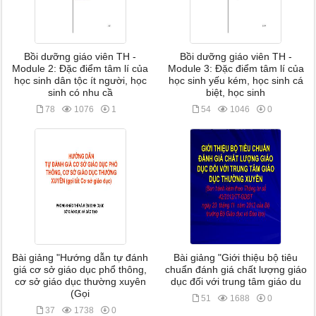
Bồi dưỡng giáo viên TH -
Bồi dưỡng giáo viên TH -
Module 2: Đặc điểm tâm lí của
Module 3: Đặc điểm tâm lí của
học sinh dân tộc ít người, học
học sinh yếu kém, học sinh cá
sinh có nhu cầ
biệt, học sinh
78
1076
1
54
1046
0
Bài giảng "Hướng dẫn tự đánh
Bài giảng "Giới thiệu bộ tiêu
giá cơ sở giáo dục phổ thông,
chuẩn đánh giá chất lượng giáo
cơ sở giáo dục thường xuyên
dục đối với trung tâm giáo du
(Gọi
51
1688
0
37
1738
0