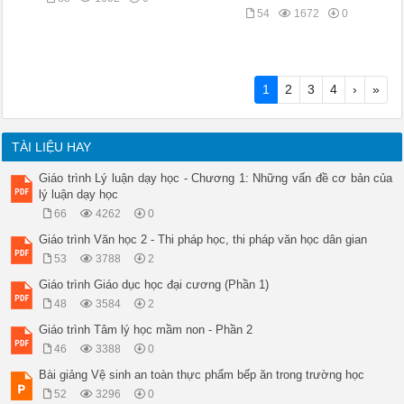
54
1672
0
1
2
3
4
›
»
TÀI LIỆU HAY
Giáo trình Lý luận dạy học - Chương 1: Những vấn đề cơ bản của
lý luận dạy học
66
4262
0
Giáo trình Văn học 2 - Thi pháp học, thi pháp văn học dân gian
53
3788
2
Giáo trình Giáo dục học đại cương (Phần 1)
48
3584
2
Giáo trình Tâm lý học mầm non - Phần 2
46
3388
0
Bài giảng Vệ sinh an toàn thực phẩm bếp ăn trong trường học
52
3296
0