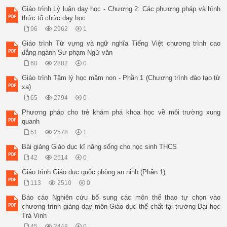
Giáo trình Lý luận dạy học - Chương 2: Các phương pháp và hình
thức tổ chức dạy học
96
2962
1
Giáo trình Từ vựng và ngữ nghĩa Tiếng Việt chương trình cao
đẳng ngành Sư phạm Ngữ văn
60
2882
0
Giáo trình Tâm lý học mầm non - Phần 1 (Chương trình đào tạo từ
xa)
65
2794
0
Phương pháp cho trẻ khám phá khoa học về môi trường xung
quanh
51
2578
1
Bài giảng Giáo dục kĩ năng sống cho học sinh THCS
42
2514
0
Giáo trình Giáo dục quốc phòng an ninh (Phần 1)
113
2510
0
Báo cáo Nghiên cứu bổ sung các môn thể thao tự chọn vào
chương trình giảng dạy môn Giáo dục thể chất tại trường Đại học
Trà Vinh
45
2448
0