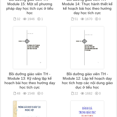
Module 15: Một số phương
Module 14: Thực hành thiết kế
pháp dạy học tích cực ở tiểu
kế hoạch bài học theo hướng
học
dạy học tích cực
32
1946
1
51
1670
0
Bồi dưỡng giáo viên TH -
Bồi dưỡng giáo viên TH -
Module 13: Kỹ năng lập kế
Module 12: Lập kế hoạch dạy
hoạch bài học theo hướng dạy
học tích hợp các nội dung giáo
học tích cực
dục ở tiểu học
48
1548
0
22
1682
0