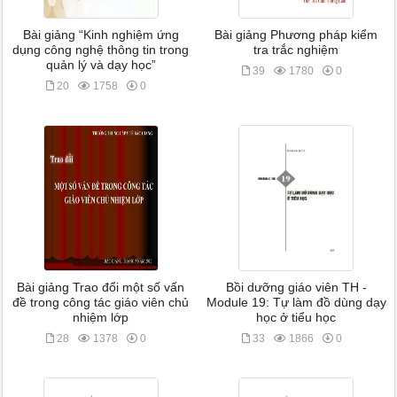
Bài giảng “Kinh nghiệm ứng
Bài giảng Phương pháp kiểm
dụng công nghệ thông tin trong
tra trắc nghiệm
quản lý và dạy học”
39
1780
0
20
1758
0
Bài giảng Trao đổi một số vấn
Bồi dưỡng giáo viên TH -
đề trong công tác giáo viên chủ
Module 19: Tự làm đồ dùng dạy
nhiệm lớp
học ở tiểu học
28
1378
0
33
1866
0