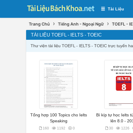
Tài Liệu
›
›
Trang Chủ
Tiếng Anh - Ngoại Ngữ
TOEFL - I
TÀI LIỆU TOEFL - IELTS - TOEIC
Thư viện tài liệu TOEFL - IELTS - TOEIC trực tuyến ha
Tổng hợp 100 Topics cho Ielts
Bí kíp tự học Ielts 
Speaking
lên 8.0 - 20
160
1192
0
30
1226