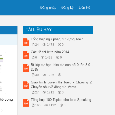
Đăng nhập
Đăng ký
Liên Hệ
TÀI LIỆU HAY
Tổng hợp ngữ pháp, từ vựng Toeic
24
1478
0
Các đề thi Ielts năm 2014
6
1428
0
Bí kíp tự học Ielts từ con số 0 lên 8.0 -
2015
30
1226
1
Giáo trình Luyện thi Toeic - Chương 2:
Chuyên sâu về động từ. Verbs
27
1212
0
 từ vựng
Tổng hợp 100 Topics cho Ielts Speaking
160
1192
0
0