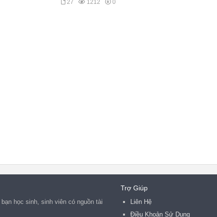
27
1212
0
Trợ Giúp
bạn học sinh, sinh viên có nguồn tài
Liên Hệ
Điều Khoản Sử Dụng