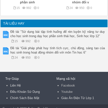
phần sinh
nhóm đối v
15
992
0
24
950
0
TÀI LIỆU HAY
Đề tài "Sử dụng bài tập tình huống để rèn luyện kỹ năng tư duy
cho học sinh trong dạy học phần sinh thái học, Sinh học lớp 12”
15
992
0
Đề tài “Giải pháp phát huy tính tích cực, chủ động, sáng tạo của
học sinh trong hoạt động nhóm đối với môn Tin học 6”
24
950
0
Trợ Giúp
Mạng xã hội
Liên Hệ
Facebook
Điều Khoản Sử Dụng
Youtube
Chính Sách Bảo Mật
Giáo Án Điện Tử Lớp 1