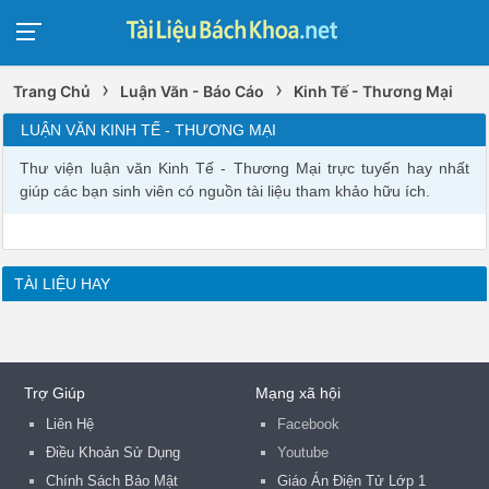
›
›
Trang Chủ
Luận Văn - Báo Cáo
Kinh Tế - Thương Mại
LUẬN VĂN KINH TẾ - THƯƠNG MẠI
Thư viện luận văn Kinh Tế - Thương Mại trực tuyến hay nhất
giúp các bạn sinh viên có nguồn tài liệu tham khảo hữu ích.
TÀI LIỆU HAY
Trợ Giúp
Mạng xã hội
Liên Hệ
Facebook
Điều Khoản Sử Dụng
Youtube
Chính Sách Bảo Mật
Giáo Án Điện Tử Lớp 1