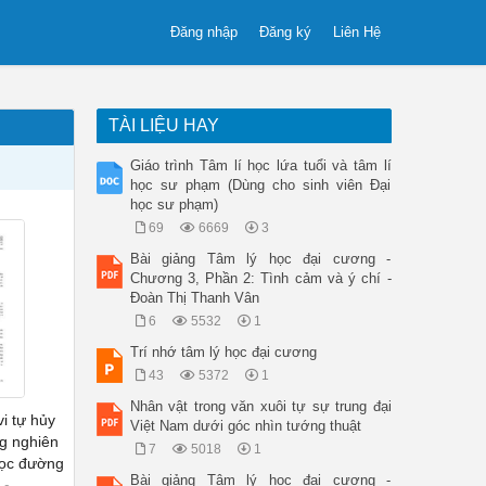
Đăng nhập
Đăng ký
Liên Hệ
TÀI LIỆU HAY
Giáo trình Tâm lí học lứa tuổi và tâm lí
học sư phạm (Dùng cho sinh viên Đại
học sư phạm)
69
6669
3
Bài giảng Tâm lý học đại cương -
Chương 3, Phần 2: Tình cảm và ý chí -
Đoàn Thị Thanh Vân
6
5532
1
Trí nhớ tâm lý học đại cương
43
5372
1
Nhân vật trong văn xuôi tự sự trung đại
i tự hủy
Việt Nam dưới góc nhìn tướng thuật
g nghiên
7
5018
1
học đường
Bài giảng Tâm lý học đại cương -