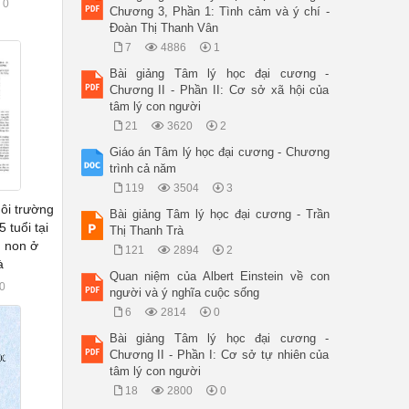
0
Chương 3, Phần 1: Tình cảm và ý chí -
Đoàn Thị Thanh Vân
7
4886
1
Bài giảng Tâm lý học đại cương -
Chương II - Phần II: Cơ sở xã hội của
tâm lý con người
21
3620
2
Giáo án Tâm lý học đại cương - Chương
trình cả năm
119
3504
3
ôi trường
Bài giảng Tâm lý học đại cương - Trần
 tuổi tại
Thị Thanh Trà
 non ở
121
2894
2
à
Quan niệm của Albert Einstein về con
0
người và ý nghĩa cuộc sống
6
2814
0
Bài giảng Tâm lý học đại cương -
Chương II - Phần I: Cơ sở tự nhiên của
tâm lý con người
18
2800
0