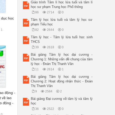
Giáo trình Tâm lí học lứa tuổi và tâm lí
học sư phạm Trung học Phổ thông
86
2714
0
o dục học
Tâm lý học lứa tuổi và tâm lý học sư
phạm Tiểu học
1
82
2644
0
Tâm lý học - Tâm lý lứa tuổi học sinh
THCS
39
2618
0
Bài giảng Tâm lý học đại cương -
Chương 1: Những vấn đề chung của tâm
lý học - Đoàn Thị Thanh Vân
11
2614
1
Bài giảng Tâm lý học đại cương -
Chương 2: Hoạt động nhận thức - Đoàn
Thị Thanh Vân
9
2584
2
lao động -
 về lao
Bài giảng Đại cương về tâm lý và tâm lý
ao động -
học
H
36
2522
0
0