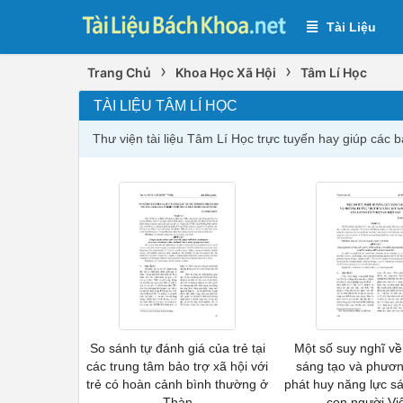
Tài Liệu
›
›
Trang Chủ
Khoa Học Xã Hội
Tâm Lí Học
TÀI LIỆU TÂM LÍ HỌC
Thư viện tài liệu Tâm Lí Học trực tuyến hay giúp các b
So sánh tự đánh giá của trẻ tại
Một số suy nghĩ về
các trung tâm bảo trợ xã hội với
sáng tạo và phươ
trẻ có hoàn cảnh bình thường ở
phát huy năng lực s
Thàn
con người Vi