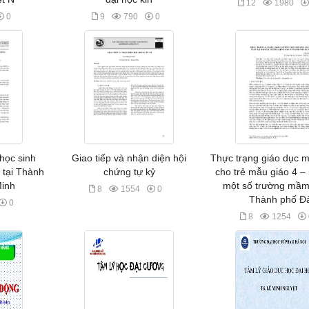
12
1980
0
9
790
0
học sinh
Giao tiếp và nhận diện hội
Thực trạng giáo dục m
 tại Thành
chứng tự kỷ
cho trẻ mẫu giáo 4 – 5
Minh
một số trường mầm
8
1554
0
Thành phố Đ
0
8
1254