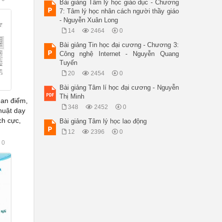
Bài giảng Tâm lý học giáo dục - Chương
7: Tâm lý học nhân cách người thầy giáo
- Nguyễn Xuân Long
14
2464
0
Bài giảng Tin học đại cương - Chương 3:
Công nghệ Internet - Nguyễn Quang
Tuyến
20
2454
0
Bài giảng Tâm lí học đại cương - Nguyễn
Thị Minh
uan điểm,
348
2452
0
huật dạy
ch cực,
Bài giảng Tâm lý học lao động
12
2396
0
0