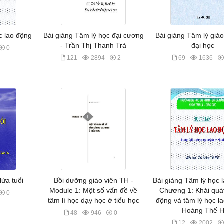
c lao động
Bài giảng Tâm lý học đại cương
Bài giảng Tâm lý giá
- Trần Thị Thanh Trà
đại học
0
121
2894
2
69
1636
lứa tuổi
Bồi dưỡng giáo viên TH -
Bài giảng Tâm lý học 
Module 1: Một số vấn đề về
Chương 1: Khái quát
0
tâm lí học dạy học ở tiểu học
động và tâm lý học l
Hoàng Thế 
48
946
0
12
2002