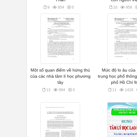
9
854
0
10
958
Một số quan điểm về hứng thú
Mức độ lo âu của 
của các nhà tâm lí học phương
trung học phổ thông
tây
phố Hồ Chí 
13
994
0
11
1428