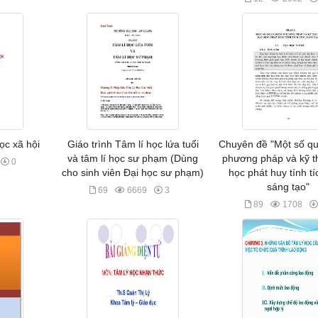
ọc xã hội
Giáo trình Tâm lí học lứa tuổi
Chuyên đề "Một số q
và tâm lí học sư phạm (Dùng
phương pháp và kỹ t
0
cho sinh viên Đại học sư phạm)
học phát huy tính tí
sáng tạo"
69
6669
3
89
1708