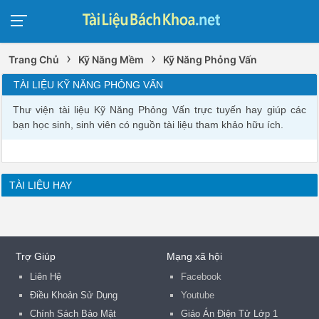
›
›
Trang Chủ
Kỹ Năng Mềm
Kỹ Năng Phỏng Vấn
TÀI LIỆU KỸ NĂNG PHỎNG VẤN
Thư viện tài liệu Kỹ Năng Phỏng Vấn trực tuyến hay giúp các
bạn học sinh, sinh viên có nguồn tài liệu tham khảo hữu ích.
TÀI LIỆU HAY
Trợ Giúp
Mạng xã hội
Liên Hệ
Facebook
Điều Khoản Sử Dụng
Youtube
Chính Sách Bảo Mật
Giáo Án Điện Tử Lớp 1