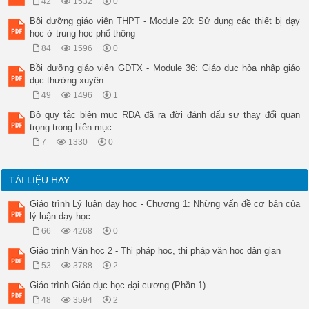
42
1532
0
Bồi dưỡng giáo viên THPT - Module 20: Sử dụng các thiết bị dạy
học ở trung học phổ thông
84
1596
0
Bồi dưỡng giáo viên GDTX - Module 36: Giáo dục hòa nhập giáo
dục thường xuyên
49
1496
1
Bộ quy tắc biên mục RDA đã ra đời đánh dấu sự thay đổi quan
trọng trong biên mục
7
1330
0
TÀI LIỆU HAY
Giáo trình Lý luận dạy học - Chương 1: Những vấn đề cơ bản của
lý luận dạy học
66
4268
0
Giáo trình Văn học 2 - Thi pháp học, thi pháp văn học dân gian
53
3788
2
Giáo trình Giáo dục học đại cương (Phần 1)
48
3594
2