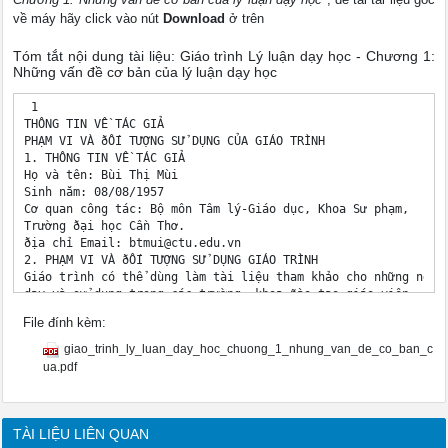
về máy hãy click vào nút
Download
ở trên
Tóm tắt nội dung tài liệu: Giáo trình Lý luận dạy học - Chương 1:
Những vấn đề cơ bản của lý luận dạy học
 1 

THÔNG TIN VỀ TÁC GIẢ 

PHẠM VI VÀ ðỐI TƯỢNG SỬ DỤNG CỦA GIÁO TRÌNH 

1. THÔNG TIN VỀ TÁC GIẢ 

Họ và tên: Bùi Thị Mùi 

Sinh năm: 08/08/1957 

Cơ quan công tác: Bộ môn Tâm lý-Giáo dục, Khoa Sư phạm, 

Trường ðại học Cần Thơ. 

ðịa chỉ Email: 
btmui@ctu.edu.vn
 
2. PHẠM VI VÀ ðỐI TƯỢNG SỬ DỤNG GIÁO TRÌNH 
Giáo trình có thể dùng làm tài liệu tham khảo cho những người làm công tác giảng 
dạy và sử dụng trong các trường, khoa ñào tạo giáo viên, nhất là các trường, khoa ñào tạo 
giáo viên trung học. 
Các từ khóa ñể tra cứu: lý luận dạy học; quá trình dạy học; quy luật và nguyên tắc dạy 
học; mục tiêu dạy học; nội dung, chương trình dạy học; phương pháp, phương tiện và hình 
thức tổ chức dạy học; thiết kế mục tiêu dạy học; thiết kế chương trình dạy học; các phương 
pháp dạy học truyền thống và hiện ñại; lên lớp và các hình thức dạy học khác. 
Yêu cầu kiến thức trước khi học môn này: học môn này sau khi học Giáo dục học ñại 
cương, Tâm lý học ñại cương và Tâm lý học sư phạm. 
Giáo trình ñã ñược hợp ñồng biên soạn và nghiệm thu tại trường ðại học Cần Thơ 
năm 2006, chưa gửi in ở nhà xuất bản nào. 
. 
 2 
MỤC LỤC 
THÔNG TIN VỀ TÁC GIẢ, PHẠM VI&ðỐI TƯỢNG SỬ DỤNG CỦA GIÁO TRÌNH .... 1 
MỤC LỤC................................................................................................................................. 2 
GIỚI THIỆU MÔN HỌC ......................................................................................................... 5 
I. MỤC TIÊU MÔN HỌC .................................................................................................... 5 
II. NỘI DUNG MÔN HỌC .................................................................................................. 6 
III. KẾ HOẠCH VÀ PHƯƠNG PHÁP................................................................................ 6 
IV. ðÁNH GIÁ KẾT QUẢ HỌC TẬP ................................................................................ 6 
V. TÀI LIỆU THAM KHẢO ............................................................................................... 7 
Chương 1. NHỮNG VẤN ðỀ CƠ BẢN CỦA LÝ LUẬN DẠY HỌC................................... 8 
GIỚI THIỆU ......................................................................................................................... 8 
MỤC TIÊU CẦN ðẠT......................................................................................................... 8 
NỘI DUNG........................................................................................................................... 9 
1.1. LÝ LUẬN DẠY HỌC LÀ MỘT KHOA HỌC ............................................................ 9 
1.1.1. Lý luận dạy học là gì?..............................................................................................9 
1.1.2. ðối tượng, nhiệm vụ và phương pháp nghiên cứu lý luận dạy học ........................9 
1.1.3. Mối quan hệ giữa lý luận dạy học với các khoa học khác và với các chuyên ngành 
khác của giáo dục học......................................................................................................12 
1.2. QUÁ TRÌNH DẠY HỌC ............................................................................................ 14 
1.2.1. ðặc ñiểm của quá trình dạy học hiện nay..............................................................14 
1.2.2. Khái niệm và cấu trúc của quá trình dạy học ........................................................16 
1.2.3. Bản chất của quá trình dạy học..............................................................................19 
1.2.4. ðộng lực của quá trình dạy học.............................................................................22 
1.2.5. Logic của quá trình dạy học ..................................................................................24 
1.3. QUY LUẬT VÀ NGUYÊN TẮC DẠY HỌC ............................................................ 28 
1.3.1. Quy luật dạy học....................................................................................................28 
1.3.2. Nguyên tắc dạy học ...............................................................................................31 
1.4. MỤC ðÍCH DẠY HỌC .............................................................................................. 40 
1.4.1. Mục ñích và mục tiêu dạy học...............................................................................40 
1.4.2. Các cấp ñộ của mục tiêu dạy học ..........................................................................42 
1.4.3. Các loại mục tiêu dạy học......................................................................................42 
1.5. NỘI DUNG DẠY HỌC............................................................................................... 48 
1.5.1. Khái niệm nội dung dạy học..................................................................................48 
1.5.2. Kế hoạch giáo dục, chương trình giáo dục, SGK và tài liệu tham khảo ...............50 
 3 
1.5.3. ðổi mới chương trình giáo dục phổ thông Việt Nam hiện nay .............................54 
1.6. PHƯƠNG PHÁP, PHƯƠNG TIỆN VÀ HÌNH THỨC TỔ CHỨC DẠY HỌC ........ 58 
1.6.1. Phương pháp dạy học ............................................................................................58 
1.6.2. Phương tiện dạy học ..............................................................................................62 
1.6.3. Hình thức tổ chức dạy học.....................................................................................62 
1.6.4. Sự lựa chọn, vận dụng các phương pháp, phương tiện và hình thức tổ chức dạy học.63 
CÂU HỎI THẢO LUẬN, ÔN TẬP VÀ BÀI TẬP TÌNH HUỐNG...............................64 
TÀI LIỆU HỌC TẬP ......................................................................................................66 
Chương 2. CÁC PHƯƠNG PHÁP&HÌNH THỨC TỔ CHỨC DẠY HỌC .......................... 67 
GIỚI THIỆU ....................................................................................................................... 67 
MỤC TIÊU CẦN ðẠT....................................................................................................... 67 
NỘI DUNG......................................................................................................................... 68 
2.1. THIẾT KẾ CHƯƠNG TRÌNH DẠY HỌC................................................................. 68 
2.1.1. Phân tích tình hình.................................................................................................69 
2.1.2. Xây dựng mục tiêu dạy học ...................................................................................70 
2.1.3. Thiết kế chương trình dạy học môn học................................................................74 
2.2. CÁC PHƯƠNG PHÁP DẠY HỌC............................................................................. 84 
2.2.1. Các phương pháp dạy học sử dụng ngôn ngữ nói .................................................84 
2.2.2. Các phương pháp dạy học trực quan .....................................................................90 
2.2.3. Các phương pháp dạy học thực tiễn ......................................................................92 
2.2.4. Phương pháp ñánh giá trong dạy học ....................................................................99 
2.2.5. Phương pháp dạy học angorit ..............................................................................103 
2.2.6. Phương pháp dạy học chương trình hóa..............................................................104 
2.2.7. Phương pháp dạy học giải quyết tình huống có vấn ñề.......................................105 
2.3. CÁC HÌNH THỨC TỔ CHỨC DẠY HỌC .............................................................. 112 
2.3.1. Hình thức lên lớp .................................................................................................112 
2.3.2. Hình thức thảo luận .............................................................................................113 
2.3.3. Hình thức tự học ..................................................................................................120 
2.3.4. Hình thức tham quan ...........................................................................................120 
2.3.5. Hình thức tổ chức hoạt ñộng ngoại khóa.............................................................121 
2.3.6. Hình thức giúp ñỡ riêng.......................................................................................121 
CÂU HỎI THẢO LUẬN, ÔN TẬP VÀ BÀI TẬP TÌNH HUỐNG.............................121 
TÀI LIỆU HỌC TẬP.................................................................................................123 
PHỤ LỤC.............................................................................................................................. 124 
Phụ lục 1. MỤC TIÊU DẠY HỌC................................................................................... 124 
 4 
1.1. PHÉP PHÂN LOẠI MỤC TIÊU GIÁO DỤC CỦA BLOOM ..............................124 
1.2. NĂM KHÍA CẠNH HAY ðẶC ðIỂM HỌC TẬP CỦA Marzano (1992)...........125 
1.3. CÁC LOẠI MỤC TIÊU HỌC TẬP .......................................................................126 
1.4. CÁC BƯỚC TRIỂN KHAI XÁC LẬP CÁC TIÊU CHÍ HOẠT ðỘNG THỰC 
HÀNH............................................................................................................................128 
1.5. CÁC VÍ DỤ VỀ TIÊU CHÍ HOẠT ðỘNG THỰC HÀNH ..................................130 
Phụ lục 2. CHƯƠNG TRÌNH GIÁO DỤC PHỔ THÔNG .............................................. 131 
Phụ lục 3. XÂY DỰNG CHƯƠNG TRÌNH GIÁO DỤC................................................ 139 
3.1. HƯỚNG TIẾP CẬN TRONG XÂY DỰNG CHƯƠNG TRÌNH GIÁO DỤC .....139 
3.2. THIẾT KẾ CHƯƠNG TRÌNH THEO MÔðUN...................................................141 
Phụ lục 4. PHƯƠNG PHÁP DẠY HỌC .......................................................................... 146 
4.1. BẢNG LIỆT KÊ ƯU-NHƯỢC ðIỂM CHÍNH CỦA MỘT SỐ PHƯƠNG PHÁP 
DẠY HỌC CƠ BẢN .....................................................................................................146 
4.2. PHÂN TÍCH KHẢ NĂNG CỦA CÁC PHƯƠNG PHÁP DẠY HỌC THEO 
NHIỆM VỤ, NHỊP ðỘ HỌC TẬP ...............................................................................146 
File đính kèm:
giao_trinh_ly_luan_day_hoc_chuong_1_nhung_van_de_co_ban_c
ua.pdf
TÀI LIỆU LIÊN QUAN