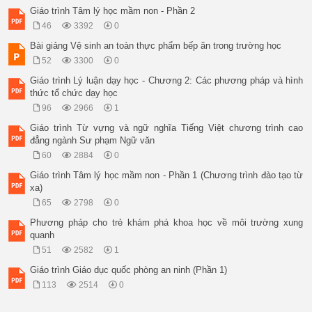
Giáo trình Tâm lý học mầm non - Phần 2
46
3392
0
Bài giảng Vệ sinh an toàn thực phẩm bếp ăn trong trường học
52
3300
0
Giáo trình Lý luận dạy học - Chương 2: Các phương pháp và hình
thức tổ chức dạy học
96
2966
1
Giáo trình Từ vựng và ngữ nghĩa Tiếng Việt chương trình cao
đẳng ngành Sư phạm Ngữ văn
60
2884
0
Giáo trình Tâm lý học mầm non - Phần 1 (Chương trình đào tạo từ
xa)
65
2798
0
Phương pháp cho trẻ khám phá khoa học về môi trường xung
quanh
51
2582
1
Giáo trình Giáo dục quốc phòng an ninh (Phần 1)
113
2514
0