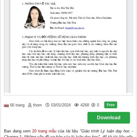
Free
66 trang
thom
03/01/2024
4268
0
Download
Bạn đang xem
20 trang mẫu
của tài liệu
"Giáo trình Lý luận dạy học -
Chương 1: Những vấn đề cơ bản của lý luận dạy học"
, để tải tài liệu gốc