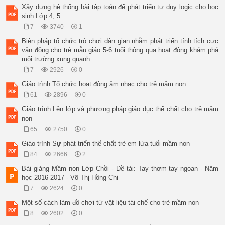
Xây dựng hệ thống bài tập toán để phát triển tư duy logic cho học
sinh Lớp 4, 5
7
3740
1
Biện pháp tổ chức trò chơi dân gian nhằm phát triển tính tích cực
vận động cho trẻ mẫu giáo 5-6 tuổi thông qua hoạt động khám phá
môi trường xung quanh
7
2926
0
Giáo trình Tổ chức hoạt động âm nhạc cho trẻ mầm non
61
2896
0
Giáo trình Lên lớp và phương pháp giáo dục thể chất cho trẻ mầm
non
65
2750
0
Giáo trình Sự phát triển thể chất trẻ em lứa tuổi mầm non
84
2666
2
Bài giảng Mầm non Lớp Chồi - Đề tài: Tay thơm tay ngoan - Năm
học 2016-2017 - Võ Thị Hồng Chi
7
2624
0
Một số cách làm đồ chơi từ vật liệu tái chế cho trẻ mầm non
8
2602
0