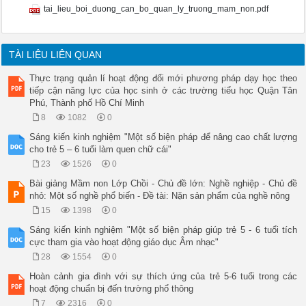
tai_lieu_boi_duong_can_bo_quan_ly_truong_mam_non.pdf
TÀI LIỆU LIÊN QUAN
Thực trạng quản lí hoạt động đổi mới phương pháp dạy học theo
tiếp cận năng lực của học sinh ở các trường tiểu học Quận Tân
Phú, Thành phố Hồ Chí Minh
8
1082
0
Sáng kiến kinh nghiệm "Một số biện pháp để nâng cao chất lượng
cho trẻ 5 – 6 tuổi làm quen chữ cái"
23
1526
0
Bài giảng Mầm non Lớp Chồi - Chủ đề lớn: Nghề nghiệp - Chủ đề
nhỏ: Một số nghề phổ biến - Đề tài: Nặn sản phẩm của nghề nông
15
1398
0
Sáng kiến kinh nghiệm "Một số biện pháp giúp trẻ 5 - 6 tuổi tích
cực tham gia vào hoạt động giáo dục Âm nhạc"
28
1554
0
Hoàn cảnh gia đình với sự thích ứng của trẻ 5-6 tuổi trong các
hoạt động chuẩn bị đến trường phổ thông
7
2316
0