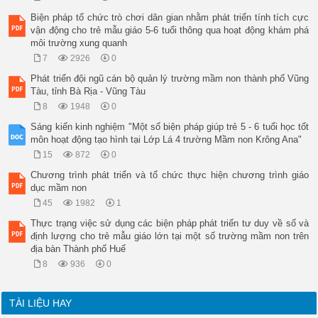
Biện pháp tổ chức trò chơi dân gian nhằm phát triển tính tích cực
vận động cho trẻ mẫu giáo 5-6 tuổi thông qua hoạt động khám phá
môi trường xung quanh
7
2926
0
Phát triển đội ngũ cán bộ quản lý trường mầm non thành phố Vũng
Tàu, tỉnh Bà Rịa - Vũng Tàu
8
1948
0
Sáng kiến kinh nghiệm "Một số biện pháp giúp trẻ 5 - 6 tuổi học tốt
môn hoạt động tạo hình tại Lớp Lá 4 trường Mầm non Krông Ana"
15
872
0
Chương trình phát triển và tổ chức thực hiện chương trình giáo
dục mầm non
45
1982
1
Thực trạng việc sử dụng các biện pháp phát triển tư duy về số và
định lượng cho trẻ mẫu giáo lớn tại một số trường mầm non trên
địa bàn Thành phố Huế
8
936
0
TÀI LIỆU HAY