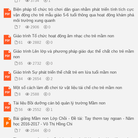
7
3734
1
Biện pháp tổ chức trò chơi dân gian nhằm phát triển tính tích cực
vận động cho trẻ mẫu giáo 5-6 tuổi thông qua hoạt động khám phá
môi trường xung quanh
7
2906
0
Giáo trình Tổ chức hoạt động âm nhạc cho trẻ mầm non
61
2882
0
Giáo trình Lên lớp và phương pháp giáo dục thể chất cho trẻ mầm
non
65
2732
0
Giáo trình Sự phát triển thể chất trẻ em lứa tuổi mầm non
84
2654
2
Một số cách làm đồ chơi từ vật liệu tái chế cho trẻ mầm non
8
2588
0
Tài liệu Bồi dưỡng cán bộ quản lý trường Mầm non
56
2552
1
Bài giảng Mầm non Lớp Chồi - Đề tài: Tay thơm tay ngoan - Năm
học 2016-2017 - Võ Thị Hồng Chi
7
2544
0