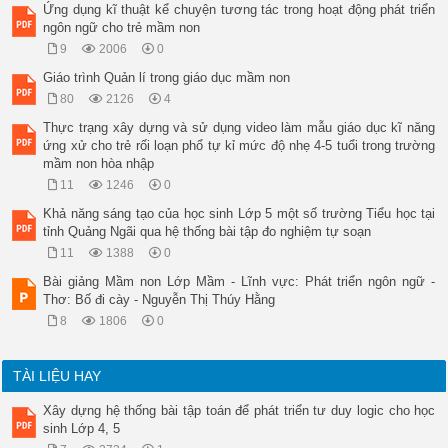
Ứng dụng kĩ thuật kể chuyện tương tác trong hoạt động phát triển
ngôn ngữ cho trẻ mầm non
9
2006
0
Giáo trình Quản lí trong giáo dục mầm non
80
2126
4
Thực trạng xây dựng và sử dụng video làm mẫu giáo dục kĩ năng
ứng xử cho trẻ rối loạn phổ tự kỉ mức độ nhẹ 4-5 tuổi trong trường
mầm non hòa nhập
11
1246
0
Khả năng sáng tạo của học sinh Lớp 5 một số trường Tiểu học tại
tỉnh Quảng Ngãi qua hệ thống bài tập đo nghiệm tự soạn
11
1388
0
Bài giảng Mầm non Lớp Mầm - Lĩnh vực: Phát triển ngôn ngữ -
Thơ: Bố đi cày - Nguyễn Thị Thúy Hằng
8
1806
0
TÀI LIỆU HAY
Xây dựng hệ thống bài tập toán để phát triển tư duy logic cho học
sinh Lớp 4, 5