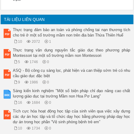
TÀI LIỆU LIÊN QUAN
Thực trạng đảm bảo an toàn và phòng chống tai nạn thương tích
cho trẻ ở một số trường mầm non trên địa bàn Thừa Thiên Huế
10
2072
1
Thực trạng vận dụng nguyên tắc giáo dục theo phương pháp
Montessori tại một số trường mầm non Montessori
5
1746
0
ASQ - Bộ công cụ sàng lọc, phát hiện và can thiệp sớm trẻ có nhu
cầu giáo dục đặc biệt
9
1986
0
Sáng kiến kinh nghiệm "Một số biện pháp chỉ đạo nâng cao chất
lượng giáo dục tại trường Mầm non Hoa Pơ Lang"
16
1684
0
Tích cực hóa hoạt động học tập của sinh viên qua việc xây dựng
các dự án học tập và tổ chức dạy học bằng phương pháp dạy học
dự án trong học phần “Vệ sinh phòng bệnh trẻ em”
10
1734
0