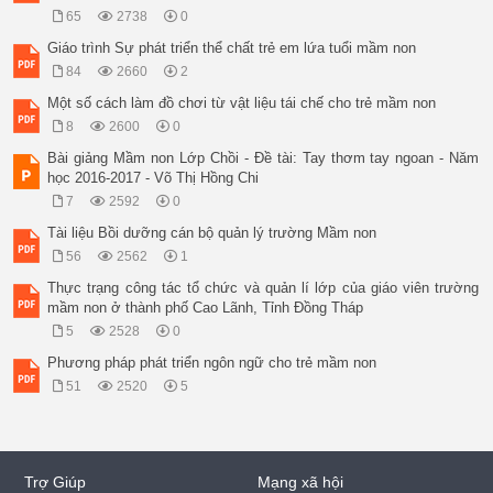
65
2738
0
Giáo trình Sự phát triển thể chất trẻ em lứa tuổi mầm non
84
2660
2
Một số cách làm đồ chơi từ vật liệu tái chế cho trẻ mầm non
8
2600
0
Bài giảng Mầm non Lớp Chồi - Đề tài: Tay thơm tay ngoan - Năm
học 2016-2017 - Võ Thị Hồng Chi
7
2592
0
Tài liệu Bồi dưỡng cán bộ quản lý trường Mầm non
56
2562
1
Thực trạng công tác tổ chức và quản lí lớp của giáo viên trường
mầm non ở thành phố Cao Lãnh, Tỉnh Đồng Tháp
5
2528
0
Phương pháp phát triển ngôn ngữ cho trẻ mầm non
51
2520
5
Trợ Giúp
Mạng xã hội