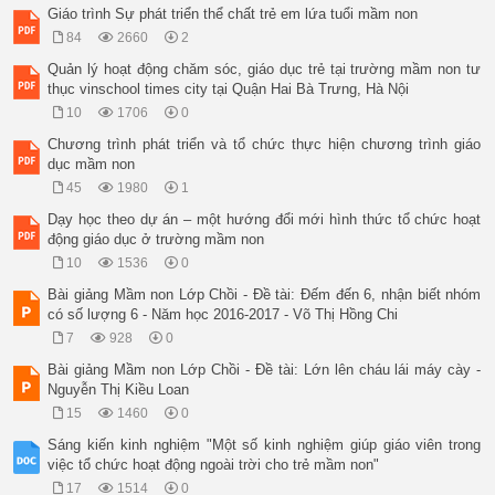
Trịnh Viết Then1, Trần Tuấn Lộ2

Giáo trình Sự phát triển thể chất trẻ em lứa tuổi mầm non
84
2660
2
1ThenTV@vhu.edu.vn
, 2 
LoTT@vhu.edu.vn
Quản lý hoạt động chăm sóc, giáo dục trẻ tại trường mầm non tư
thục vinschool times city tại Quận Hai Bà Trưng, Hà Nội
10
1706
0
Chương trình phát triển và tổ chức thực hiện chương trình giáo
dục mầm non
45
1980
1
Dạy học theo dự án – một hướng đổi mới hình thức tổ chức hoạt
động giáo dục ở trường mầm non
10
1536
0
Bài giảng Mầm non Lớp Chồi - Đề tài: Đếm đến 6, nhận biết nhóm
có số lượng 6 - Năm học 2016-2017 - Võ Thị Hồng Chi
7
928
0
Bài giảng Mầm non Lớp Chồi - Đề tài: Lớn lên cháu lái máy cày -
Nguyễn Thị Kiều Loan
15
1460
0
Sáng kiến kinh nghiệm "Một số kinh nghiệm giúp giáo viên trong
việc tổ chức hoạt động ngoài trời cho trẻ mầm non"
17
1514
0