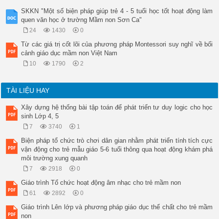
SKKN "Một số biện pháp giúp trẻ 4 - 5 tuổi học tốt hoạt động làm
quen văn học ở trường Mầm non Sơn Ca"
24
1430
0
Từ các giá trị cốt lõi của phương pháp Montessori suy nghĩ về bối
cảnh giáo dục mầm non Việt Nam
10
1790
2
TÀI LIỆU HAY
Xây dựng hệ thống bài tập toán để phát triển tư duy logic cho học
sinh Lớp 4, 5
7
3740
1
Biện pháp tổ chức trò chơi dân gian nhằm phát triển tính tích cực
vận động cho trẻ mẫu giáo 5-6 tuổi thông qua hoạt động khám phá
môi trường xung quanh
7
2918
0
Giáo trình Tổ chức hoạt động âm nhạc cho trẻ mầm non
61
2892
0
Giáo trình Lên lớp và phương pháp giáo dục thể chất cho trẻ mầm
non