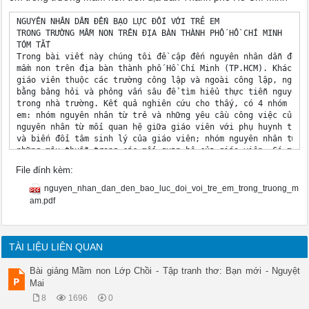
NGUYÊN NHÂN DẪN ĐẾN BẠO LỰC ĐỐI VỚI TRẺ EM 

TRONG TRƯỜNG MẦM NON TRÊN ĐỊA BÀN THÀNH PHỐ HỒ CHÍ MINH

TÓM TẮT

Trong bài viết này chúng tôi đề cập đến nguyên nhân dẫn đến b
mầm non trên địa bàn thành phố Hồ Chí Minh (TP.HCM). Khách th
giáo viên thuộc các trường công lập và ngoài công lập, nghiên
bằng bảng hỏi và phỏng vấn sâu để tìm hiểu thực tiễn nguyên n
trong nhà trường. Kết quả nghiên cứu cho thấy, có 4 nhóm nguy
em: nhóm nguyên nhân từ trẻ và những yêu cầu công việc của gi
nguyên nhân từ mối quan hệ giữa giáo viên với phụ huynh trẻ; 
và biến đổi tâm sinh lý của giáo viên; nhóm nguyên nhân từ nh
những mâu thuẫn trong các mối quan hệ của giáo viên. Có mối t
nhóm nguyên nhân dẫn đến bạo lực đối với trẻ em trong trường 
File đính kèm:
Từ khóa: bạo lực; bạo lực đối với trẻ em; trường mầm non.

ABSTRACT

nguyen_nhan_dan_den_bao_luc_doi_voi_tre_em_trong_truong_m
Causes of violence toward children in kindergarten in Ho Chi 
am.pdf
In this article, we talk about causes of violence toward chil
Participants of this study include 177 teachers belonged to p
and deep interview methods were applied to study real causes 
tens. The results of this study show that there are four caus
TÀI LIỆU LIÊN QUAN
from children and job’s requirements related to children; cau
children’s parents, causes from job’s pressure and biological
Bài giảng Mầm non Lớp Chồi - Tập tranh thơ: Bạn mới - Nguyệt
causes from violating job’s disciplines and conflicts in work
Mai
and very close relation among groups of causes leading to vio
8
1696
0
Keywords: violence, violence toward children, kindergartens.
