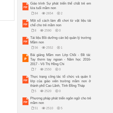
Giáo trình Sự phát triển thể chất trẻ em
lứa tuổi mầm non
84
2654
2
Một số cách làm đồ chơi từ vật liệu tái
chế cho trẻ mầm non
8
2590
0
Tài liệu Bồi dưỡng cán bộ quản lý trường
Mầm non
56
2552
1
Bài giảng Mầm non Lớp Chồi - Đề tài:
Tay thơm tay ngoan - Năm học 2016-
2017 - Võ Thị Hồng Chi
7
2550
0
Thực trạng công tác tổ chức và quản lí
lớp của giáo viên trường mầm non ở
thành phố Cao Lãnh, Tỉnh Đồng Tháp
5
2520
0
Phương pháp phát triển ngôn ngữ cho trẻ
mầm non
51
2510
5