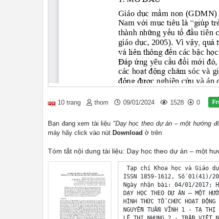
Fr
10 trang
thom
09/01/2024
1528
0
Bạn đang xem tài liệu
"Dạy học theo dự án – một hướng đổ
máy hãy click vào nút
Download
ở trên
Tóm tắt nội dung tài liệu: Dạy học theo dự án – một 
 Tạp chí Khoa học và Giáo dụ
ISSN 1859-1612, Số 01(41)/20
Ngày nhận bài: 04/01/2017; H
DẠY HỌC THEO DỰ ÁN – MỘT HƯỚ
HÌNH THỨC TỔ CHỨC HOẠT ĐỘNG 
NGUYỄN TUẤN VĨNH 1 - TẠ THỊ 
LÊ THỊ NHUNG 2 - TRẦN VIẾT N