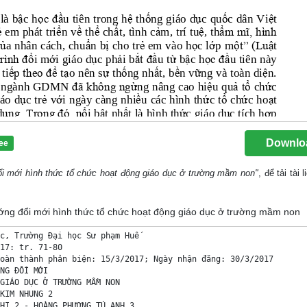
Downlo
ee
i mới hình thức tổ chức hoạt động giáo dục ở trường mầm non"
, để tải tài 
hướng đổi mới hình thức tổ chức hoạt động giáo dục ở trường mầm non
c, Trường Đại học Sư phạm Huế 

17: tr. 71-80 

oàn thành phản biện: 15/3/2017; Ngày nhận đăng: 30/3/2017 

NG ĐỔI MỚI 

GIÁO DỤC Ở TRƯỜNG MẦM NON 

KIM NHUNG 2 

HI 2 - HOÀNG PHƯƠNG TÚ ANH 3 
