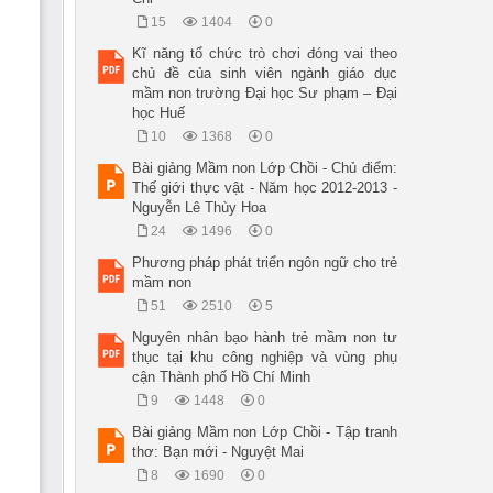
15
1404
0
Kĩ năng tổ chức trò chơi đóng vai theo
chủ đề của sinh viên ngành giáo dục
mầm non trường Đại học Sư phạm – Đại
học Huế
10
1368
0
Bài giảng Mầm non Lớp Chồi - Chủ điểm:
Thế giới thực vật - Năm học 2012-2013 -
Nguyễn Lê Thùy Hoa
24
1496
0
Phương pháp phát triển ngôn ngữ cho trẻ
mầm non
51
2510
5
Nguyên nhân bạo hành trẻ mầm non tư
thục tại khu công nghiệp và vùng phụ
cận Thành phố Hồ Chí Minh
9
1448
0
Bài giảng Mầm non Lớp Chồi - Tập tranh
thơ: Bạn mới - Nguyệt Mai
8
1690
0