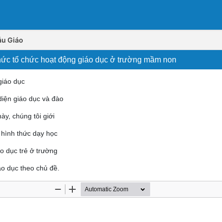
u Giáo
hức tổ chức hoạt động giáo dục ở trường mầm non
giáo dục
diện giáo dục và đào
ày, chúng tôi giới
c hình thức dạy học
o dục trẻ ở trường
o dục theo chủ đề.