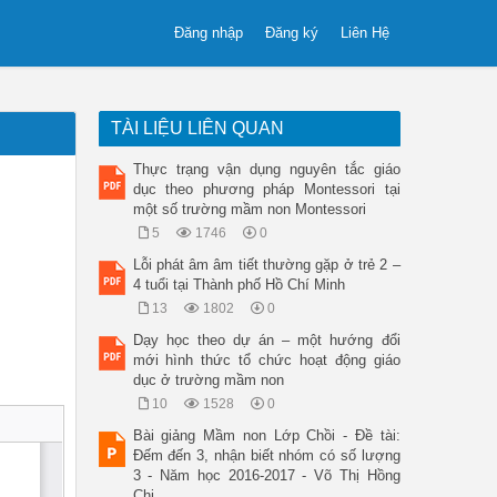
Đăng nhập
Đăng ký
Liên Hệ
TÀI LIỆU LIÊN QUAN
Thực trạng vận dụng nguyên tắc giáo
dục theo phương pháp Montessori tại
một số trường mầm non Montessori
5
1746
0
Lỗi phát âm âm tiết thường gặp ở trẻ 2 –
4 tuổi tại Thành phố Hồ Chí Minh
13
1802
0
Dạy học theo dự án – một hướng đổi
mới hình thức tổ chức hoạt động giáo
dục ở trường mầm non
10
1528
0
Bài giảng Mầm non Lớp Chồi - Đề tài:
Đếm đến 3, nhận biết nhóm có số lượng
3 - Năm học 2016-2017 - Võ Thị Hồng
Chi