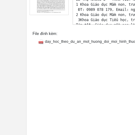
1 Khoa Giáo dục Mầm non, trư
 ĐT: 0989 078 179, Email: 
ng
File đính kèm:
day_hoc_theo_du_an_mot_huong_doi_moi_hinh_thuc