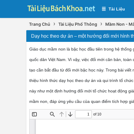
Tài Liệu
›
›
Trang Chủ
Tài Liệu Phổ Thông
Mầm Non - Mẫ
Dạy học theo dự án – một hướng đổi mới hình t
Giáo dục mầm non là bậc học đầu tiên trong hệ thống 
quốc dân Việt Nam. Vì vậy, việc đổi mới căn bản, toàn 
tạo cần bắt đầu từ đổi mới bậc học này. Trong bài viết n
thiệu hình thức dạy học theo dự án và qui trình tổ chứ
này như một định hướng đổi mới tổ chức hoạt động giá
mầm non, đáp ứng yêu cầu của quan điểm tích hợp giá