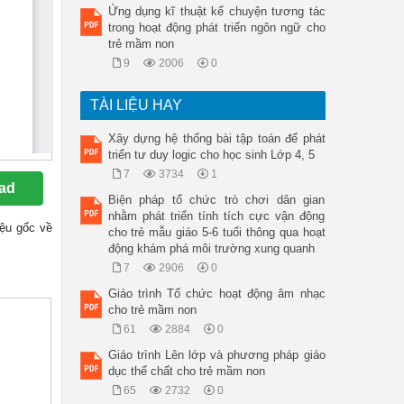
Ứng dụng kĩ thuật kể chuyện tương tác
trong hoạt động phát triển ngôn ngữ cho
trẻ mầm non
9
2006
0
TÀI LIỆU HAY
Xây dựng hệ thống bài tập toán để phát
triển tư duy logic cho học sinh Lớp 4, 5
7
3734
1
ad
Biện pháp tổ chức trò chơi dân gian
nhằm phát triển tính tích cực vận động
liệu gốc về
cho trẻ mẫu giáo 5-6 tuổi thông qua hoạt
động khám phá môi trường xung quanh
7
2906
0
Giáo trình Tổ chức hoạt động âm nhạc
cho trẻ mầm non
61
2884
0
Giáo trình Lên lớp và phương pháp giáo
dục thể chất cho trẻ mầm non
65
2732
0