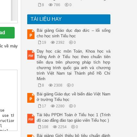
8
786
0
TÀI LIỆU HAY
Bài giảng Giáo dục đạo đức – lối sống
ad
cho học sinh Tiểu học
19
2392
0
 gốc về máy
Dạy học các môn Toán, Khoa học và
Tiếng Anh ở Tiểu học theo chuẩn tiên
tiến dựa trên phương pháp tích hợp
chương trình quốc gia anh và chương
trình Việt Nam tại Thành phố Hồ Chí
Minh
8
2308
0
Bài giảng Giáo dục về biển đảo Việt Nam
ở trường Tiểu học
17
2280
0
Tài liệu PPDH Toán ở Tiểu học 1 (Trình
độ cao đẳng đào tạo giáo viên Tiểu học )
108
2254
0
Bài giảng Giới thiệu bộ tiêu chuẩn đánh