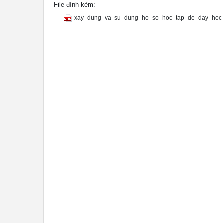
File đính kèm:
xay_dung_va_su_dung_ho_so_hoc_tap_de_day_hoc