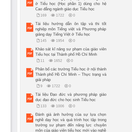
ở Tiểu học (Học phần 1) dùng cho hệ
Cao đẳng ngành giáo dục Tiểu học
169
1722
0
Tài liệu hướng dẫn ôn tập và thi tốt
nghiệp môn Tiếng việt và Phương pháp
giảng dạy Tiếng Việt ở Tiểu học
145
1954
0
Khảo sát kĩ năng sư phạm của giáo viên
Tiểu học tại Thành phố Hồ Chí Minh
11
1652
0
Phân bố các trường Tiểu học ở nội thành
Thành phố Hồ Chí Minh – Thực trạng và
giải pháp
9
1722
0
Tài liệu Đạo đức và phương pháp giáo
dục đạo đức cho học sinh Tiểu học
133
1006
0
Đánh giá ảnh hưởng của sự lựa chọn
nghề dạy học và quá trình học tập trong
trường sư phạm đến năng lực chuyên
môn của giáo viên tiểu học mới vào nghề