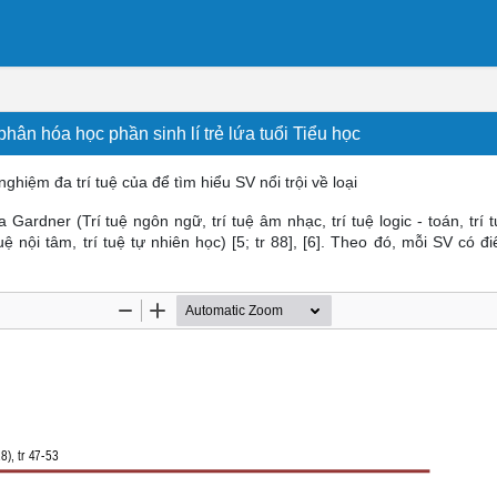
ân hóa học phần sinh lí trẻ lứa tuổi Tiểu học
ghiệm đa trí tuệ của để tìm hiểu SV nổi trội về loại
của Gardner (Trí tuệ ngôn ngữ, trí tuệ âm nhạc, trí tuệ logic - toán, trí
í tuệ nội tâm, trí tuệ tự nhiên học) [5; tr 88], [6]. Theo đó, mỗi SV có