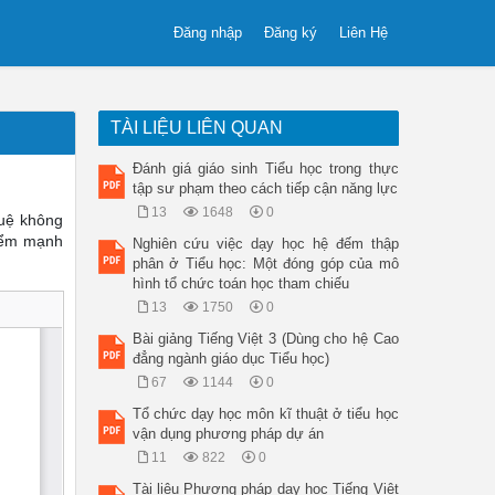
Đăng nhập
Đăng ký
Liên Hệ
TÀI LIỆU LIÊN QUAN
Đánh giá giáo sinh Tiểu học trong thực
tập sư phạm theo cách tiếp cận năng lực
13
1648
0
 tuệ không
 điểm mạnh
Nghiên cứu việc dạy học hệ đếm thập
phân ở Tiểu học: Một đóng góp của mô
hình tổ chức toán học tham chiếu
13
1750
0
Bài giảng Tiếng Việt 3 (Dùng cho hệ Cao
đẳng ngành giáo dục Tiểu học)
67
1144
0
Tổ chức dạy học môn kĩ thuật ở tiểu học
vận dụng phương pháp dự án
11
822
0
Tài liệu Phương pháp dạy học Tiếng Việt