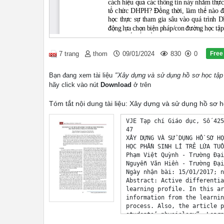
Free
7 trang
thom
09/01/2024
830
0
Bạn đang xem tài liệu
"Xây dựng và sử dụng hồ sơ học tập đ
hãy click vào nút
Download
ở trên
Tóm tắt nội dung tài liệu: Xây dựng và sử dụng hồ sơ h
VJE Tạp chí Giáo dục, Số 425 (Kì 1 - 3/2018), tr 47-53 
47 
XÂY DỰNG VÀ SỬ DỤNG HỒ SƠ HỌC TẬP ĐỂ DẠY HỌC PHÂN HÓA 
HỌC PHẦN SINH LÍ TRẺ LỨA TUỔI TIỂU HỌC 
Phạm Việt Quỳnh - Trường Đại học Thủ đô Hà Nội 
Nguyễn Văn Hiền - Trường Đại học Sư phạm Hà Nội 
Ngày nhận bài: 15/01/2017; ngày sửa chữa: 27/01/2017; ngày duyệt đăng: 31/01/2017. 
Abstract: Active differentiated instruction will be more effective when teachers build and use 
learning profile. In this article, authors present a process of buiding learning profile and use the 
information from the learning profile to effectively organize the active differentiated instruction 
process. Also, the article provides an illustration in teaching the module “Elementary school 
students’ physiology”. Learning profiles are built and used well, which will become an essential 
tool for differentiated instruction process as well as assessment for the progress of learners. 
Keywords: Differentiated instruction, active differentiated instruction, learning profile, learning 
activity. 
1. Mở đầu 
Trong dạy học phân hóa (DHPH) vi mô, việc tìm hiểu 
người học là hoạt động cần thực hiện đầu tiên và rất quan 
trọng. Căn cứ vào đặc điểm của người học, đặc điểm nội 
dung - kiến thức, giáo viên có thể lựa chọn tiếp cận 
DHPH vi mô theo các hướng khác nhau: năng lực, phong 
cách học tập, trình độ nhận thức, đa trí tuệ, hứng thú học 
tập... Vấn đề đặt ra là, với rất nhiều thông tin về người 
học, làm thế nào để giáo viên có thể sắp xếp, sử dụng một 
cách hiệu quả các thông tin này nhằm thực hiện tốt việc 
tổ chức DHPH? Đồng thời, làm thế nào để giúp người 
học thực sự tham gia sâu vào quá trình DHPH, để chủ 
động lựa chọn biện pháp/con đường học tập phù hợp? Để 
giải quyết vấn đề này, nghiên cứu của chúng tôi tập trung 
đề xuất quy trình xây dựng và sử dụng hồ sơ học tập 
(HSHT) nhằm tổ chức tốt quá trình DHPH. 
2. Nội dung nghiên cứu 
2.1. Khái niệm và vai trò của hồ sơ học tập trong dạy 
học nói chung, dạy học phân hóa nói riêng 
Có nhiều nghiên cứu, quan niệm khác nhau về 
HSHT (hồ sơ học tập) và vai trò của nó trong dạy học 
nói chung và DHPH nói riêng. Theo Nguyễn Lăng 
Bình và cộng sự [1; tr 188], HSHT là tài liệu minh 
chứng cho sự tiến bộ của học sinh, trong đó học sinh 
được tự đánh giá về bản thân, nêu những điểm mạnh, 
điểm yếu, sở thích của mình, tự ghi lại kết quả học tập 
trong quá trình học, tự đánh giá đối chiếu với mục tiêu 
học tập đã đặt ra để nhận ra sự tiến bộ hoặc chưa tiến 
bộ, tìm nguyên nhân và biện pháp khắc phục trong thời 
gian tới... Để chứng minh cho sự tiến bộ hoặc chưa 
tiến bộ, học sinh tự lưu giữ những sản phẩm minh 
chứng cho kết quả đó cùng với những lời nhận xét của 
giáo viên và bạn học. Như vậy, HSHT như bằng chứng 
về những điều mà các em tiếp thu được, được sử dụng 
chủ yếu để đánh giá quá trình học tập [1]. HSHT được 
chia thành 4 loại cơ bản: (1) Hồ sơ tiến bộ gồm những 
bài tập, sản phẩm của người học thực hiện trong quá 
trình học và thông qua đó người dạy và người học 
đánh giá quá trình tiến bộ mà người học đạt được; 
(2) Hồ sơ quá trình là hồ sơ tự theo dõi quá trình học 
tập của người học, họ ghi lại những gì mình học được 
hoặc chưa học được về kiến thức, kĩ năng và thái độ 
của các môn học và xác định cách điều chỉnh cho phù 
hợp; (3) Hồ sơ mục tiêu là HSHT xây dựng mục tiêu 
học tập cho mình trên cơ sở tự đánh giá được năng lực 
của bản thân; (4) Hồ sơ thành tích giúp người học tự 
đánh giá các thành tích học tập nổi trội, tự khám phá 
những tiềm năng của bản thân [1; tr 188-190]. Đồng 
thời, giúp người học tự tin về bản thân, định hướng, 
xác định giải pháp phát triển tiềm năng của bản thân. 
Theo hướng nghiên cứu này, Nguyễn Nam Phương đã 
sử dụng HSHT là công cụ để đánh giá kết quả học tập 
môn Giáo dục học của SV đại học sư phạm theo tiếp 
cận quá trình [2]. Như vậy, các nghiên cứu này hướng 
đến sử dụng HSHT như là công cụ hiệu quả cho việc 
đánh giá kết quả học tập của người học. 
Trong DHPH vi mô, Tomlinson cho rằng HSHT 
(Learning Profile) là cách người học học [3; tr 18-21]. 
Nó có thể được định hình bởi trí thông minh, giới tính, 
văn hóa hoặc phong cách học tập. Đồng thời, tác giả cho 
rằng HSHT được sử dụng để DHPH theo chủ đề/nội 
dung học tập, phương pháp học tập, cách thể hiện trong 
lớp học. HSHT giúp giáo viên tìm hiểu nền tảng liên 
VJE Tạp chí Giáo dục, Số 425 (Kì 1 - 3/2018), tr 47-53 
48 
quan đến người học và cung cấp những hiểu biết sâu sắc 
về những nỗ lực, thế mạnh, mục đích mức độ sẵn sàng 
hiện tại của từng người học. Do đó, HSHT là một công 
cụ hữu ích khi DHPH [3; tr18-21]. 
Qua phân tích, tổng hợp các công trình nghiên cứu về 
HSHT cho thấy: để thực thi DHPH thì hồ sơ phải là công 
cụ kép vừa đảm bảo cho mục đích phân hóa người học 
về phong cách học tập, trình độ nhận thức, đa trí tuệ... 
đồng thời là công cụ để GV, SV đánh giá và tự đánh giá 
quá trình học tập của người học. Do đó, trong phạm vi 
nghiên cứu này chúng tôi đưa ra quan niệm: Hồ sơ học 
tập là tập hợp những thông tin về người học: thông tin về 
nhân thân, kiến thức, hứng thú, phong cách học tập, đa 
trí tuệ, thành tích học tập, sản ph