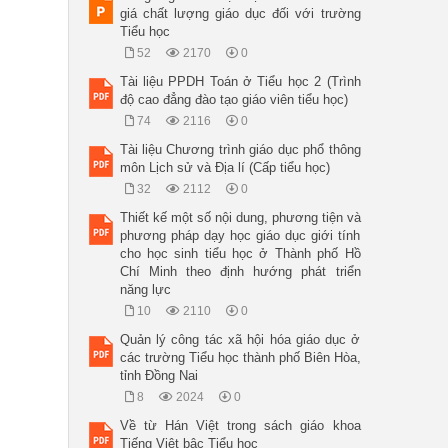
giá chất lượng giáo dục đối với trường
Tiểu học
52
2170
0
Tài liệu PPDH Toán ở Tiểu học 2 (Trình
độ cao đẳng đào tạo giáo viên tiểu học)
74
2116
0
Tài liệu Chương trình giáo dục phổ thông
môn Lịch sử và Địa lí (Cấp tiểu học)
32
2112
0
Thiết kế một số nội dung, phương tiện và
phương pháp dạy học giáo dục giới tính
cho học sinh tiểu học ở Thành phố Hồ
Chí Minh theo định hướng phát triển
năng lực
10
2110
0
Quản lý công tác xã hội hóa giáo dục ở
các trường Tiểu học thành phố Biên Hòa,
tỉnh Đồng Nai
8
2024
0
Về từ Hán Việt trong sách giáo khoa
Tiếng Việt bậc Tiểu học