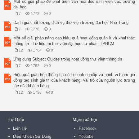
Một số giải pháp để phát triển văn hóa đọc sinh viên các trường
đại học
7
1772
0
Đánh giá chất lượng dịch vụ thư viện trường đại học Nha Trang
7
1770
0
Một số giải pháp nâng cao hiệu quả hoạt động quản lí và khai thác
thông tin - Tư liệu tại thư viện đại học sư phạm TPHCM
12
1764
0
Ứng dụng Subject Guides trong hoạt động thư viện thông tin
7
1762
0
Hiệu quả giao tiếp thông tin của doanh nghiệp và hành vi tham gia
đồng tạo sinh giá trị của khách hàng: Vai trò của nguồn lực tương
tác của khách hàng
12
1736
0
Trợ Giúp
Mạng xã hội
Liên Hệ
Facebook
Điều Khoản Sử Dụng
Youtube