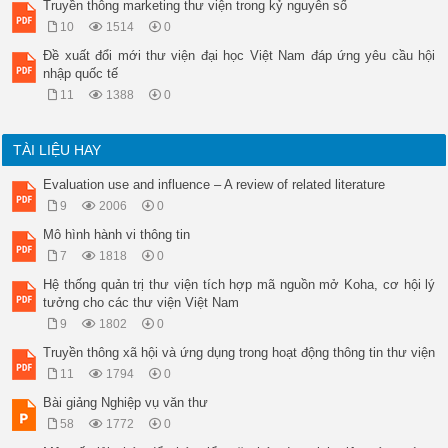
Truyền thông marketing thư viện trong kỷ nguyên số
10
1514
0
Ðề xuất đổi mới thư viện đại học Việt Nam đáp ứng yêu cầu hội
nhập quốc tế
11
1388
0
TÀI LIỆU HAY
Evaluation use and influence – A review of related literature
9
2006
0
Mô hình hành vi thông tin
7
1818
0
Hệ thống quản trị thư viện tích hợp mã nguồn mở Koha, cơ hội lý
tưởng cho các thư viện Việt Nam
9
1802
0
Truyền thông xã hội và ứng dụng trong hoạt động thông tin thư viện
11
1794
0
Bài giảng Nghiệp vụ văn thư
58
1772
0