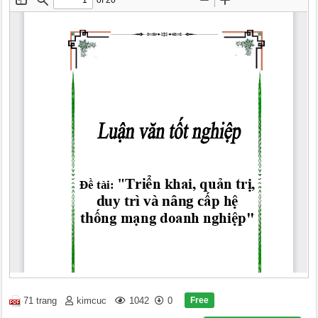
Free
71 trang
kimcuc
1042
0