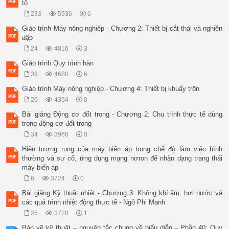
tô
233
5536
6
Giáo trình Máy nông nghiệp - Chương 2: Thiết bị cắt thái và nghiền
đập
24
4816
3
Giáo trình Quy trình hàn
39
4680
6
Giáo trình Máy nông nghiệp - Chương 4: Thiết bị khuấy trộn
20
4354
0
Bài giảng Động cơ đốt trong - Chương 2: Chu trình thực tế dùng
trong động cơ đốt trong
34
3968
0
Hiện tượng rung của máy biến áp trong chế độ làm việc bình
thường và sự cố, ứng dụng mạng nơron để nhận dạng trạng thái
máy biến áp
6
3724
0
Bài giảng Kỹ thuật nhiệt - Chương 3: Không khí ẩm, hơi nước và
các quá trình nhiệt động thực tế - Ngô Phi Mạnh
25
3720
1
Bản vẽ kỹ thuật – nguyên tắc chung về biểu diễn – Phần 40: Quy