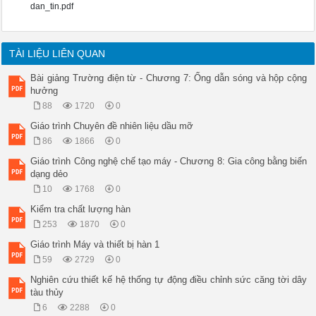
dan_tin.pdf
TÀI LIỆU LIÊN QUAN
Bài giảng Trường điện từ - Chương 7: Ống dẫn sóng và hộp cộng
hưởng
88
1720
0
Giáo trình Chuyên đề nhiên liệu dầu mỡ
86
1866
0
Giáo trình Công nghệ chế tạo máy - Chương 8: Gia công bằng biến
dạng dẻo
10
1768
0
Kiểm tra chất lượng hàn
253
1870
0
Giáo trình Máy và thiết bị hàn 1
59
2729
0
Nghiên cứu thiết kế hệ thống tự động điều chỉnh sức căng tời dây
tàu thủy
6
2288
0