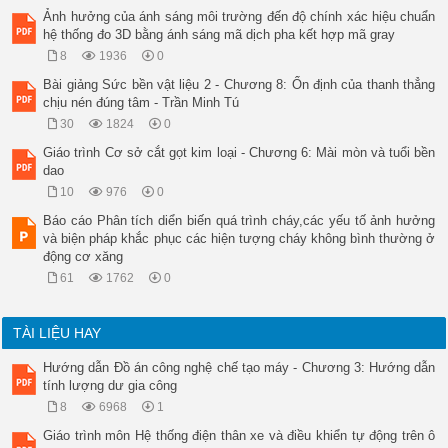
Ảnh hưởng của ánh sáng môi trường đến độ chính xác hiệu chuẩn
hệ thống đo 3D bằng ánh sáng mã dịch pha kết hợp mã gray
8
1936
0
Bài giảng Sức bền vật liệu 2 - Chương 8: Ổn định của thanh thẳng
chịu nén đúng tâm - Trần Minh Tú
30
1824
0
Giáo trình Cơ sở cắt gọt kim loại - Chương 6: Mài mòn và tuổi bền
dao
10
976
0
Báo cáo Phân tích diển biến quá trình cháy,các yếu tố ảnh hưởng
và biện pháp khắc phục các hiện tượng cháy không bình thường ở
động cơ xăng
61
1762
0
TÀI LIỆU HAY
Hướng dẫn Đồ án công nghệ chế tạo máy - Chương 3: Hướng dẫn
tính lượng dư gia công
8
6968
1
Giáo trình môn Hệ thống điện thân xe và điều khiển tự động trên ô