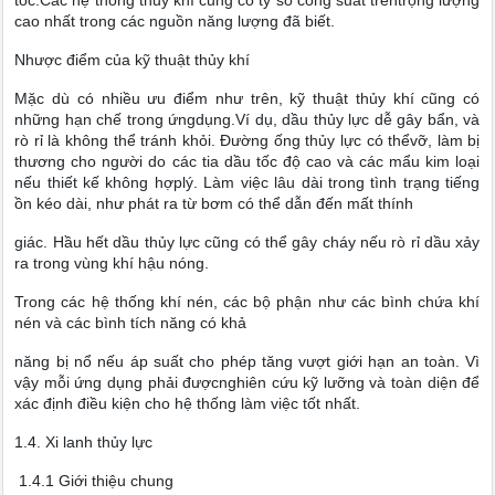
tốc.Các hệ thống thủy khí cũng có tỷ số công suất trêntrọng lượng
cao nhất trong các nguồn năng lượng đã biết.
Nhược điểm của kỹ thuật thủy khí
Mặc dù có nhiều ưu điểm như trên, kỹ thuật thủy khí cũng có
những hạn chế trong ứngdụng.Ví dụ, dầu thủy lực dễ gây bẩn, và
rò rỉ là không thể tránh khỏi. Đường ống thủy lực có thểvỡ, làm bị
thương cho người do các tia dầu tốc độ cao và các mẩu kim loại
nếu thiết kế không hợplý. Làm việc lâu dài trong tình trạng tiếng
ồn kéo dài, như phát ra từ bơm có thể dẫn đến mất thính
giác. Hầu hết dầu thủy lực cũng có thể gây cháy nếu rò rỉ dầu xảy
ra trong vùng khí hậu nóng.
Trong các hệ thống khí nén, các bộ phận như các bình chứa khí
nén và các bình tích năng có khả
năng bị nổ nếu áp suất cho phép tăng vượt giới hạn an toàn. Vì
vậy mỗi ứng dụng phải đượcnghiên cứu kỹ lưỡng và toàn diện để
xác định điều kiện cho hệ thống làm việc tốt nhất.
1.4. Xi lanh thủy lực
1.4.1 Giới thiệu chung