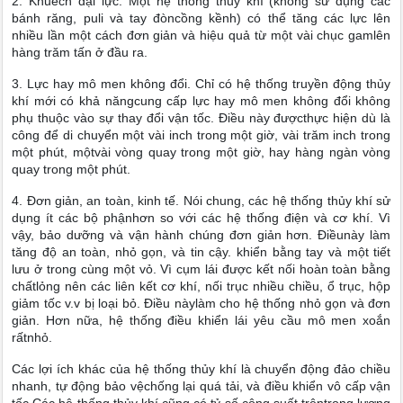
2. Khuếch đại lực. Một hệ thống thủy khí (không sử dụng các
bánh răng, puli và tay đòncồng kềnh) có thể tăng các lực lên
nhiều lần một cách đơn giản và hiệu quả từ một vài chục gamlên
hàng trăm tấn ở đầu ra.
3. Lực hay mô men không đổi. Chỉ có hệ thống truyền động thủy
khí mới có khả năngcung cấp lực hay mô men không đổi không
phụ thuộc vào sự thay đổi vận tốc. Điều này đượcthực hiện dù là
công để di chuyển một vài inch trong một giờ, vài trăm inch trong
một phút, mộtvài vòng quay trong một giờ, hay hàng ngàn vòng
quay trong một phút.
4. Đơn giản, an toàn, kinh tế. Nói chung, các hệ thống thủy khí sử
dụng ít các bộ phậnhơn so với các hệ thống điện và cơ khí. Vì
vậy, bảo dưỡng và vận hành chúng đơn giản hơn. Điềunày làm
tăng độ an toàn, nhỏ gọn, và tin cậy. khiển bằng tay và một tiết
lưu ở trong cùng một vỏ. Vì cụm lái được kết nối hoàn toàn bằng
chấtlỏng nên các liên kết cơ khí, nối trục nhiều chiều, ổ trục, hộp
giảm tốc v.v bị loại bỏ. Điều nàylàm cho hệ thống nhỏ gọn và đơn
giản. Hơn nữa, hệ thống điều khiển lái yêu cầu mô men xoắn
rấtnhỏ.
Các lợi ích khác của hệ thống thủy khí là chuyển động đảo chiều
nhanh, tự động bảo vệchống lại quá tải, và điều khiển vô cấp vận