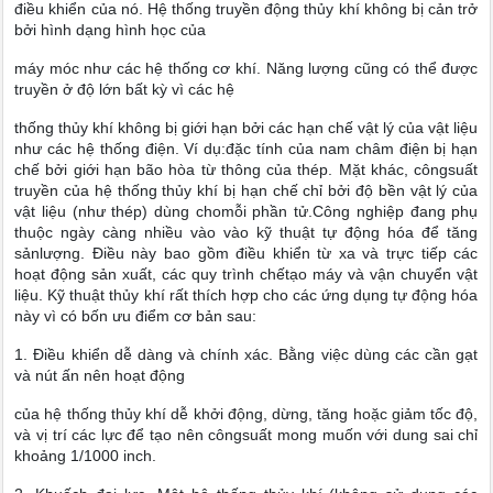
điều khiển của nó. Hệ thống truyền động thủy khí không bị cản trở
bởi hình dạng hình học của
máy móc như các hệ thống cơ khí. Năng lượng cũng có thể được
truyền ở độ lớn bất kỳ vì các hệ
thống thủy khí không bị giới hạn bởi các hạn chế vật lý của vật liệu
như các hệ thống điện. Ví dụ:đặc tính của nam châm điện bị hạn
chế bởi giới hạn bão hòa từ thông của thép. Mặt khác, côngsuất
truyền của hệ thống thủy khí bị hạn chế chỉ bởi độ bền vật lý của
vật liệu (như thép) dùng chomỗi phần tử.Công nghiệp đang phụ
thuộc ngày càng nhiều vào vào kỹ thuật tự động hóa để tăng
sảnlượng. Điều này bao gồm điều khiển từ xa và trực tiếp các
hoạt động sản xuất, các quy trình chếtạo máy và vận chuyển vật
liệu. Kỹ thuật thủy khí rất thích hợp cho các ứng dụng tự động hóa
này vì có bốn ưu điểm cơ bản sau:
1. Điều khiển dễ dàng và chính xác. Bằng việc dùng các cần gạt
và nút ấn nên hoạt động
của hệ thống thủy khí dễ khởi động, dừng, tăng hoặc giảm tốc độ,
và vị trí các lực để tạo nên côngsuất mong muốn với dung sai chỉ
khoảng 1/1000 inch.