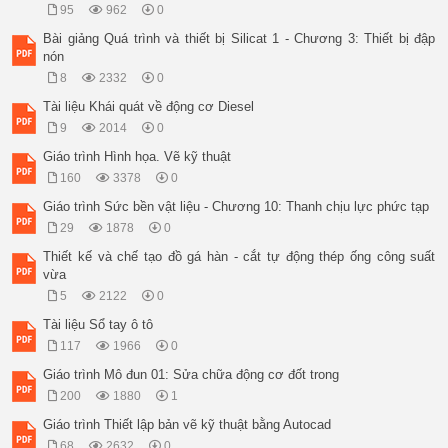
95
962
0
Bài giảng Quá trình và thiết bị Silicat 1 - Chương 3: Thiết bị đập
nón
8
2332
0
Tài liệu Khái quát về động cơ Diesel
9
2014
0
Giáo trình Hình họa. Vẽ kỹ thuật
160
3378
0
Giáo trình Sức bền vật liệu - Chương 10: Thanh chịu lực phức tạp
29
1878
0
Thiết kế và chế tạo đồ gá hàn - cắt tự động thép ống công suất
vừa
5
2122
0
Tài liệu Sổ tay ô tô
117
1966
0
Giáo trình Mô đun 01: Sửa chữa động cơ đốt trong
200
1880
1
Giáo trình Thiết lập bản vẽ kỹ thuật bằng Autocad
68
2632
0