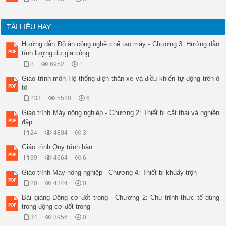
TÀI LIỆU HAY
Hướng dẫn Đồ án công nghệ chế tạo máy - Chương 3: Hướng dẫn
tính lượng dư gia công
8
6952
1
Giáo trình môn Hệ thống điện thân xe và điều khiển tự động trên ô
tô
233
5520
6
Giáo trình Máy nông nghiệp - Chương 2: Thiết bị cắt thái và nghiền
đập
24
4804
3
Giáo trình Quy trình hàn
39
4664
6
Giáo trình Máy nông nghiệp - Chương 4: Thiết bị khuấy trộn
20
4344
0
Bài giảng Động cơ đốt trong - Chương 2: Chu trình thực tế dùng
trong động cơ đốt trong
34
3956
0