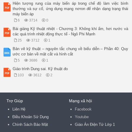
Hiện tượng rung của máy biến áp trong chế độ làm việc bình
thường và sự cố, ứng dụng mạng nơron để nhận dạng trạng thái
máy biến áp
6
3714
0
Bài giảng Kỹ thuật nhiệt - Chương 3: Không khí ẩm, hơi nước và
các quá trình nhiệt động thực tế - Ngô Phi Mạnh
25
3712
1
Bản vẽ kỹ thuật – nguyên tắc chung về biểu diễn – Phần 40: Quy
ước cơ bản về mặt cắt và hình cắt
5
3686
1
Giáo trình Dung sai. Kỹ thuật đo
103
3612
2
Trợ Giúp
Mạng xã hội
Liên Hệ
Facebook
Điều Khoản Sử Dụng
Youtube
Chính Sách Bảo Mật
Giáo Án Điện Tử Lớp 1