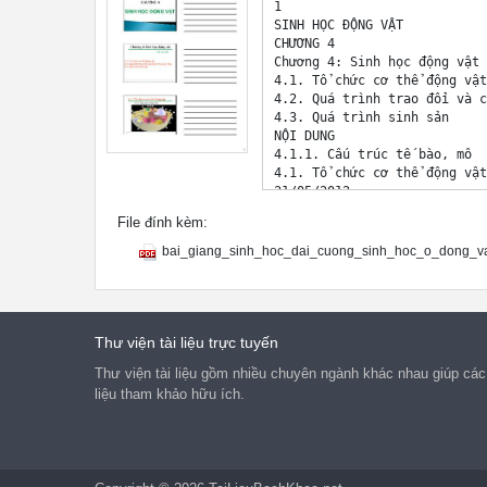
1

SINH HỌC ĐỘNG VẬT

CHƯƠNG 4

Chương 4: Sinh học động vật

4.1. Tổ chức cơ thể động vật

4.2. Quá trình trao đổi và c
4.3. Quá trình sinh sản

NỘI DUNG

4.1.1. Cấu trúc tế bào, mô

4.1. Tổ chức cơ thể động vật

31/05/2012

2

File đính kèm:
4.1.1. Cấu trúc tế bào, mô

4.1. Tổ chức cơ thể động vật

bai_giang_sinh_hoc_dai_cuong_sinh_hoc_o_dong_va
5

Các hệ cơ quan chính và chức
1. Hệ tiêu hóa: xử lý và hấp
dưỡng 

2. Hệ hô hấp: có vai trò tro
Thư viện tài liệu trực tuyến
thu nhận oxy và thải CO2 

Thư viện tài liệu gồm nhiều chuyên ngành khác nhau giúp các 
3. Hệ tuần hoàn: là hệ thống
liệu tham khảo hữu ích.
của động vật 

4. Hệ bài tiết: phóng thích 
chuyển hóa, điều hòa các thà
cơ thể. 

5. Hệ nội tiết: các tuyến và