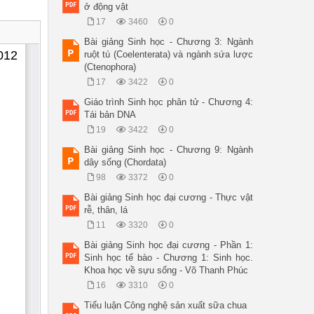
ở động vật
17
3460
0
Bài giảng Sinh học - Chương 3: Ngành
ruột tú (Coelenterata) và ngành sứa lược
(Ctenophora)
17
3422
0
Giáo trình Sinh học phân tử - Chương 4:
Tái bản DNA
19
3422
0
Bài giảng Sinh học - Chương 9: Ngành
dây sống (Chordata)
98
3372
0
Bài giảng Sinh học đại cương - Thực vật
rễ, thân, lá
11
3320
0
Bài giảng Sinh học đại cương - Phần 1:
Sinh học tế bào - Chương 1: Sinh học.
Khoa học về sựu sống - Võ Thanh Phúc
16
3310
0
Tiểu luận Công nghệ sản xuất sữa chua