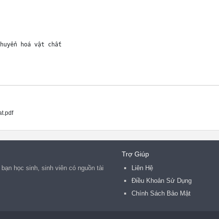
huyển hoá vật chất

t.pdf
 năng chung

 thu các chất dinh 

ng quá trình trao đổi khí, 

Trợ Giúp
bạn học sinh, sinh viên có nguồn tài
Liên Hệ
 chuyên chở bên trong 

Điều Khoản Sử Dụng
các chất thải do sự 

Chính Sách Bảo Mật
nh phần hóa học của dịch 

 các hormone của chúng 
