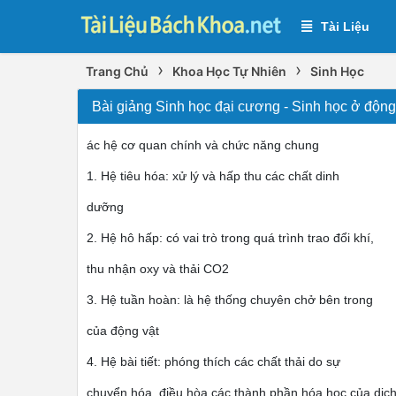
Tài Liệu
›
›
Trang Chủ
Khoa Học Tự Nhiên
Sinh Học
Bài giảng Sinh học đại cương - Sinh học ở động
ác hệ cơ quan chính và chức năng chung
1. Hệ tiêu hóa: xử lý và hấp thu các chất dinh
dưỡng
2. Hệ hô hấp: có vai trò trong quá trình trao đổi khí,
thu nhận oxy và thải CO2
3. Hệ tuần hoàn: là hệ thống chuyên chở bên trong
của động vật
4. Hệ bài tiết: phóng thích các chất thải do sự
chuyển hóa, điều hòa các thành phần hóa học của dịc