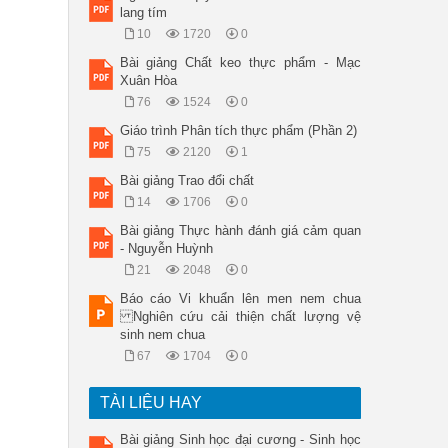
lang tím
10
1720
0
Bài giảng Chất keo thực phẩm - Mạc
Xuân Hòa
76
1524
0
Giáo trình Phân tích thực phẩm (Phần 2)
75
2120
1
Bài giảng Trao đổi chất
14
1706
0
Bài giảng Thực hành đánh giá cảm quan
- Nguyễn Huỳnh
21
2048
0
Báo cáo Vi khuẩn lên men nem chua
Nghiên cứu cải thiện chất lượng vệ
sinh nem chua
67
1704
0
TÀI LIỆU HAY
Bài giảng Sinh học đại cương - Sinh học