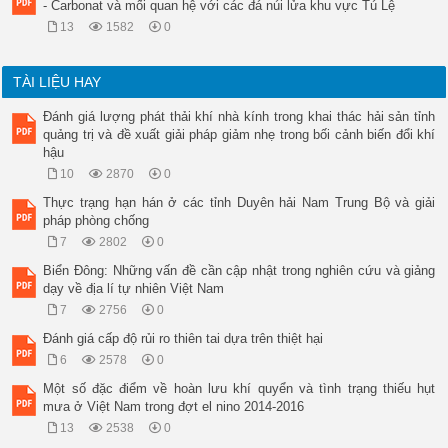
đó có xét đến dòng chảy bề mặt Q

- Carbonat và mối quan hệ với các đá núi lửa khu vực Tú Lệ
sur

13
1582
0
, dòng chảy 

sát mặt Q

lat

TÀI LIỆU HAY
, dòng chảy ngầm Q

gw,

Đánh giá lượng phát thải khí nhà kính trong khai thác hải sản tỉnh
 K

quảng trị và đề xuất giải pháp giảm nhẹ trong bối cảnh biến đổi khí
ch

hậu
 và P

ch

10
2870
0
 là 

Thực trạng hạn hán ở các tỉnh Duyên hải Nam Trung Bộ và giải
hằng số trong kênh dẫn hở.

pháp phòng chống
Theo phân tích về độ nhạy cảm của từng 

thông số khác nhau trong mô hình mưa - dòng 

7
2802
0
chảy SURR, bài báo đã chọn ra năm thông số 

Biển Đông: Những vấn đề cần cập nhật trong nghiên cứu và giảng
SURR tiêu biểu dựa trên đặc trưng về tính chất 

dạy về địa lí tự nhiên Việt Nam
địa chất và thủy văn từng tiểu lưu vực để thực 

hiện quá trình tham số hóa, bao gồm các thông 

7
2756
0
*Liên hệ tác giả: Lê Thị Kim Ngân

Đánh giá cấp độ rủi ro thiên tai dựa trên thiệt hại
Email: 
nganltk.imh@gmail.com
6
2578
0
Một số đặc điểm về hoàn lưu khí quyển và tình trạng thiếu hụt
mưa ở Việt Nam trong đợt el nino 2014-2016
13
2538
0