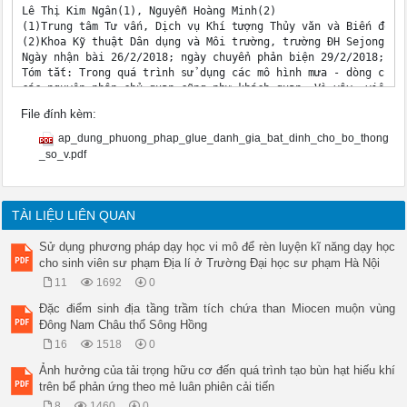
Lê Thị Kim Ngân(1), Nguyễn Hoàng Minh(2)

(1)Trung tâm Tư vấn, Dịch vụ Khí tượng Thủy văn và Biến đổi k
(2)Khoa Kỹ thuật Dân dụng và Môi trường, trường ĐH Sejong, Se
Ngày nhận bài 26/2/2018; ngày chuyển phản biện 29/2/2018; ngà
Tóm tắt: Trong quá trình sử dụng các mô hình mưa - dòng chảy 
các nguyên nhân chủ quan cũng như khách quan. Vì vậy, việc đá
hình và số liệu đầu vào mô hình đóng vai trò rất quan trọng. 
File đính kèm:
ước lượng bất định GLUE để đánh giá cho bộ thông số mô hình d
trong mô phỏng lưu vực khu giữa sông Lô. Mục tiêu của báo cáo
ap_dung_phuong_phap_glue_danh_gia_bat_dinh_cho_bo_thong
mô phỏng dòng chảy trên lưu vực khu giữa sông Lô. Kết quả đán
_so_v.pdf
của quá trình dự báo dòng chảy. 

Từ khóa: Đánh giá bất định, GLUE, mô hình SURR, sông Lô.

1. Mở đầu 

Mô phỏng mưa - dòng chảy sử dụng mô hình 

TÀI LIỆU LIÊN QUAN
thủy văn luôn kèm theo những sự không chắc 

chắn chủ yếu do bốn nguyên nhân như: Sai số 

Sử dụng phương pháp dạy học vi mô để rèn luyện kĩ năng dạy học
do ngẫu nhiên hoặc hệ thống của dữ liệu đầu 

cho sinh viên sư phạm Địa lí ở Trường Đại học sư phạm Hà Nội
vào; sai số do việc quan trắc, lưu giữ số liệu thủy 

11
1692
0
văn; sai số do thông số mô hình không tối ưu; và 

sai số do sự không đầy đủ hoặc sai lệch của cấu 

Đặc điểm sinh địa tầng trầm tích chứa than Miocen muộn vùng
trúc mô hình [1]. Để giảm bớt tính bất định và 

Đông Nam Châu thổ Sông Hồng
tăng độ chính xác của dự báo dòng chảy, đánh 

16
1518
0
giá sự không chắc chắn của mô phỏng dòng chảy 

sử dụng mô hình thủy văn là điều rất cần thiết. 

Ảnh hưởng của tải trọng hữu cơ đến quá trình tạo bùn hạt hiếu khí
Đã có rất nhiều nghiên cứu nhằm định lượng 

trên bể phản ứng theo mẻ luân phiên cải tiến
tính bất định trong mô phỏng mưa dòng chảy, 

8
1460
0