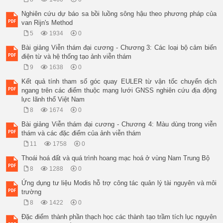
những nghiên cứu này thường ước tính độ bất 

định cho những khu vực có đầy đủ dữ liệu thông 

Nghiên cứu dự báo sa bồi luồng sông hậu theo phương pháp của
tin khí tượng thuỷ văn và các đặc điểm của vùng 

van Rijn's Method
nhưng hiếm khi ước tính cho các vùng thông tin 

5
1934
0
không đầy đủ. Vì vậy, nghiên cứu này được thực 

hiện để ước tính không chắc chắn của dòng chảy 

Bài giảng Viễn thám đại cương - Chương 3: Các loại bộ cảm biến
sử dụng mô hình SURR trên lưu vực khu giữa 

điện từ và hệ thống tạo ảnh viễn thám
sông Lô từ trạm Đạo Đức đến Hàm Yên.

9
1638
0
2. Phương pháp tính toán 

2.1. Mô hình mưa – dòng chảy SURR và tham 

Kết quả tính tham số góc quay EULER từ vận tốc chuyển dịch
số hóa bộ thông số mô hình

ngang trên các điểm thuộc mạng lưới GNSS nghiên cứu địa động
a. Lý thuyết mô hình

lực lãnh thổ Việt Nam
Mô hình SURR được phát triển bởi Phòng ng-

8
1674
0
hiên cứu Tài nguyên nước và GIS, Khoa kỹ thuật 

môi trường dân dụng, Đại học Sejong, Hàn Quốc 

Bài giảng Viễn thám đại cương - Chương 4: Màu dùng trong viễn
(Lee and Bae, 2010). Mô hình dựa trên mô hình 

thám và các đặc điểm của ảnh viễn thám
trữ nước SFM (Kimura et al., 1961), với những 

11
1758
0
mô phỏng chi tiết hơn các thành phần trong 

chu trình thủy văn như bốc hơi tiềm năng, dòng 

Thoái hoá đất và quá trình hoang mạc hoá ở vùng Nam Trung Bộ
chảy mặt, dòng chảy sát mặt (lateral flow), dòng 

8
1288
0
chảy ngầm

Các thành phần dòng chảy lưu vực Ssb được 

Ứng dụng tư liệu Modis hỗ trợ công tác quản lý tài nguyên và môi
mô phỏng phương trình (1) và pha về dòng chảy 

trường
trong kênh dẫn S

8
1422
0
ch

 theo phương trình (2). Trong 

Đặc điểm thành phần thạch học các thành tạo trầm tích lục nguyên