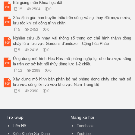
Bài giảng môn Khoa học đất
15
2504
0
Xác định giới hạn truyền triều trên sông và sự thay đổi mực nước,
lưu tốc khi có công trình chắn
5
2452
0
Nghiên cứu độ nhạy vài thông số trong cơ chế hình thành dòng
chảy lũ ở lưu vực Gardons d’anduze – Cộng hòa Pháp
5
2416
0
Ứng dụng mô hình Hec-Ras mô phỏng ngập lụt cho lưu vực sông
la trên cơ sở kết nối thủy động lực 1-2 chiều
12
2398
0
Xây dựng mô hình bán phân bố mô phỏng dòng chảy cho một số
lưu vực sông lớn và vừa khu vực Nam Trung Bộ
9
2390
0
Trợ Giúp
Mạng xã hội
Liên Hệ
Facebook
Điều Khoản Sử Dụng
Youtube