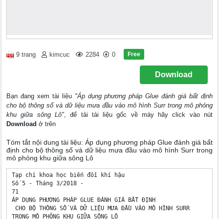
Free
9 trang
kimcuc
2284
0
Download
Bạn đang xem tài liệu
"Áp dụng phương pháp Glue đánh giá bất định
cho bộ thông số và dữ liệu mưa đầu vào mô hình Surr trong mô phỏng
khu giữa sông Lô"
, để tải tài liệu gốc về máy hãy click vào nút
Download
ở trên
Tóm tắt nội dung tài liệu: Áp dụng phương pháp Glue đánh giá bất
định cho bộ thông số và dữ liệu mưa đầu vào mô hình Surr trong
mô phỏng khu giữa sông Lô
Tạp chí khoa học biến đổi khí hậu

Số 5 - Tháng 3/2018 - 

71

ÁP DỤNG PHƯƠNG PHÁP GLUE ĐÁNH GIÁ BẤT ĐỊNH

 CHO BỘ THÔNG SỐ VÀ DỮ LIỆU MƯA ĐẦU VÀO MÔ HÌNH SURR 

TRONG MÔ PHỎNG KHU GIỮA SÔNG LÔ
