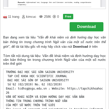
Free
11 trang
kimcuc
2586
0
Download
Bạn đang xem tài liệu
"Vấn đề khái niệm và định hướng dạy học văn
bản thông tin trong chương trình Ngữ văn của một số nước trên thế
giới"
, để tải tài liệu gốc về máy hãy click vào nút
Download
ở trên
Tóm tắt nội dung tài liệu: Vấn đề khái niệm và định hướng dạy học
văn bản thông tin trong chương trình Ngữ văn của một số nước
trên thế giới
TRƯỜNG ĐẠI HỌC SÀI GÒN SAIGON UNIVERSITY 

 TẠP CHÍ KHOA HỌC SCIENTIFIC JOURNAL 

 ĐẠI HỌC SÀI GÒN OF SAIGON UNIVERSITY 

 Số 62 (02/2019) No. 62 (02/2019) 

Email: 
tcdhsg@sgu.edu.vn
 ; Website: https://tapchikhoahoc.sgu
26 

VẤN ĐỀ KHÁI NIỆM VÀ ĐỊNH HƯỚNG DẠY HỌC VĂN BẢN 

THÔNG TIN TRONG CHƯƠNG TRÌNH NGỮ VĂN 

CỦA MỘT SỐ NƯỚC TRÊN THẾ GIỚI 
