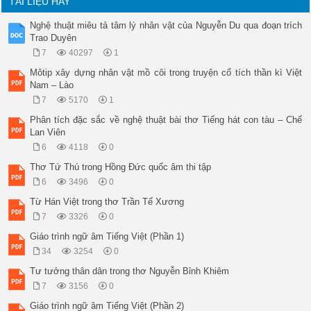
TÀI LIỆU HAY
Nghệ thuật miêu tả tâm lý nhân vật của Nguyễn Du qua đoạn trích
Trao Duyên
7
40297
1
Môtip xây dựng nhân vật mồ côi trong truyện cổ tích thần kì Việt
Nam – Lào
7
5170
1
Phân tích đặc sắc về nghệ thuật bài thơ Tiếng hát con tàu – Chế
Lan Viên
6
4118
0
Thơ Tứ Thú trong Hồng Đức quốc âm thi tập
6
3496
0
Từ Hán Việt trong thơ Trần Tế Xương
7
3326
0
Giáo trình ngữ âm Tiếng Việt (Phần 1)
34
3254
0
Tư tưởng thân dân trong thơ Nguyễn Bỉnh Khiêm
7
3156
0
Giáo trình ngữ âm Tiếng Việt (Phần 2)