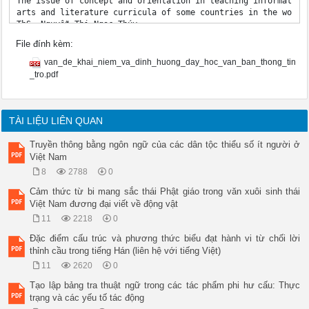
The issue of concept and orientation in teaching informationa
arts and literature curricula of some countries in the world 
ThS. Nguyễn Thị Ngọc Thúy 

Trường Đại học Sư phạm TP.HCM 

File đính kèm:
Tóm tắt 

Năng lực đọc hiểu văn bản thông tin đóng một vai trò rất quan
van_de_khai_niem_va_dinh_huong_day_hoc_van_ban_thong_tin
người học trong tương lai. Bài viết này, trên cơ sở tìm hiểu 
_tro.pdf
trình Ngữ văn của một số nước trên thế giới đã xác định lại đ
định hướng dạy học loại văn bản này trong chương trình của cá
việc dạy học loại văn bản này trong chương trình Ngữ văn của 
Từ khóa: Văn bản thông tin, chương trình Ngữ văn, năng lực đọ
TÀI LIỆU LIÊN QUAN
Abstract 

Informational text reading comprehension competency has an ex
Truyền thông bằng ngôn ngữ của các dân tộc thiểu số ít người ở
students to succeed in the future. Therefore, on the basis of
Việt Nam
in Language Arts and Literature curricula of some countries i
8
2788
0
characteristics of informational texts, orientations of teach
some suggestions for teaching this type of text in our Langua
Cảm thức từ bi mang sắc thái Phật giáo trong văn xuôi sinh thái
2018. 

Việt Nam đương đại viết về động vật
Keywords: informational text, Language Arts and Literature cu
11
2218
0
competency. 

1. Đặt vấn đề 

Đặc điểm cấu trúc và phương thức biểu đạt hành vi từ chối lời
Trong bối cảnh xã hội bùng nổ thông 

thỉnh cầu trong tiếng Hán (liên hệ với tiếng Việt)
tin như hiện nay, năng lực tiếp cận và làm 

11
2620
0
chủ thông tin đóng vai trò rất quan trọng, 

quyết định sự thành công của mỗi cá nhân 

Tạo lập bảng tra thuật ngữ trong các tác phẩm phi hư cấu: Thực
trong công việc và cuộc sống. Vì vậy, 

trạng và các yếu tố tác động
trong chương trình dạy học Ngữ văn của 
