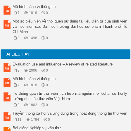
Mô hình hành vi thông tin
7
1818
0
Một số biểu hiện về thói quen sử dụng tài liệu điện tử của sinh viên
và học viên sau đại học trường đại học sư phạm Thành phố Hồ
Chí Minh
8
1498
0
TÀI LIỆU HAY
Evaluation use and influence – A review of related literature
9
2006
0
Mô hình hành vi thông tin
7
1818
0
Hệ thống quản trị thư viện tích hợp mã nguồn mở Koha, cơ hội lý
tưởng cho các thư viện Việt Nam
9
1802
0
Truyền thông xã hội và ứng dụng trong hoạt động thông tin thư viện
11
1794
0
Bài giảng Nghiệp vụ văn thư