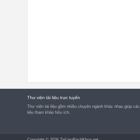
nguy cơ thách thức ở nước ta
đó là: “Tình trạng suy thoái
chính trị, đạo đức, lối sống
phận không nhỏ cán bộ, đảng 
bị đẩy lùi, có mặt, có bộ ph
biến tinh vi, phức tạp hơn; 
lãng phí, tiêu cực vẫn còn n
tập trung vào số đảng viên c
trong bộ máy nhà nước” [1] v
là đã “làm giảm sút vai trò 
Đảng; làm tổn thương tình cả
giảm niềm tin của nhân dân đ
Đảng, là một nguy cơ trực ti
sự tồn vong của Đảng và chế 
Đứng trước vấn đề trên, Đảng
định nhiệm vụ quan trọng hàn
phải “tăng cường xây dựng, c
Đảng; ngăn chặn, đẩy lùi sự 
về tư tưởng chính trị, đạo đ
Thư viện tài liệu trực tuyến
những biểu hiện “tự diễn biế
Thư viện tài liệu gồm nhiều chuyên ngành khác nhau giúp các 
chuyển hóa” trong nội bộ” [1
những khó khăn, thách thức v
liệu tham khảo hữu ích.
vụ chính trị trên, việc tiếp
cứu, vận dụng sáng tạo và th
những lời dạy của Chủ tịch H
Minh về công tác xây dựng Đả
biệt những luận điểm về Đảng
Copyright © 2026 TaiLieuBachKhoa.net