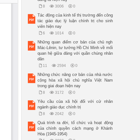
8
3006
0
Tác động của kinh tế thị trường đến công
tác giáo dục lý luận chính trị cho sinh
viên hiện nay
6
1014
0
Những quan điểm cơ bản của chủ ngh
Mác-Lênin, tư tưởng Hồ Chí Minh về mối
quan hệ giữa đảng với quần chúng nhân
dân
11
2594
0
Những chức năng cơ bản của nhà nước
cộng hòa xã hội chủ nghĩa Việt Nam
trong giai đoạn hiện nay
8
3172
0
Yêu cầu của xã hội đối với cử nhân
ngành giáo dục chính trị
8
2042
0
Quá trình ra đời, tổ chức và hoạt động
của chính quyền cách mạng ở Khánh
Hòa (1945-1954)