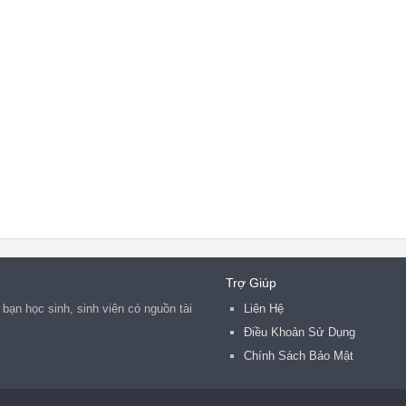
 hiện nay, 

 về tư tưởng 

 của một bộ 

viên chưa 

ận còn diễn 

tham nhũng, 

ghiêm trọng, 

ó chức vụ 

à hậu quả 

lãnh đạo của 

m và suy 

ối với 

ếp đe dọa 

độ” [1]. 

 ta xác 

g đầu là 

hỉnh đốn 

suy thoái 

ức, lối sống, 

Trợ Giúp
n”, “tự 

bạn học sinh, sinh viên có nguồn tài
]. Với 

Liên Hệ
à nhiệm 

Điều Khoản Sử Dụng
 tục nghiên 

ực hiện 

Chính Sách Bảo Mật
ồ Chí 

ng, đặc 

 trong tác 
