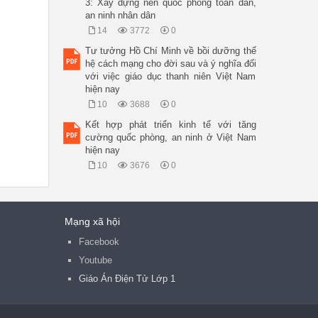
3: Xây dựng nền quốc phòng toàn dân,
an ninh nhân dân
14
3772
0
Tư tưởng Hồ Chí Minh về bồi dưỡng thế
hệ cách mạng cho đời sau và ý nghĩa đối
với việc giáo dục thanh niên Việt Nam
hiện nay
10
3688
0
Kết hợp phát triển kinh tế với tăng
cường quốc phòng, an ninh ở Việt Nam
hiện nay
10
3676
0
Mạng xã hội
Facebook
Youtube
Giáo Án Điện Tử Lớp 1