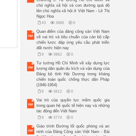
chủ nghĩa xã hội và con đường quá độ
lên chủ nghĩa xã hội ở Việt Nam - Lê Thị
Ngọc Hoa
43
3886
0
Quan điểm của đảng cộng sản Việt Nam
về vai trò và tiêu chuẩn của cán bộ cấp
chiến lược đáp ứng yêu cầu phát triển
đất nước hiện nay
9
3862
0
Tư tưởng Hồ Chí Minh về xây dựng lực
lượng dân quân du kích và vận dụng của
Đảng bộ tỉnh Hải Dương trong kháng
chiến toàn quốc chống thực dân Pháp
(1946-1954)
8
3812
0
Vai trò của quyền lực mềm quốc gia
trong quan hệ quốc tế hiện nay và những
tác động đến Việt Nam
8
3774
0
Giáo trình Đường lối quốc phòng và an
ninh của Đảng Cộng sản Việt Nam - Bài