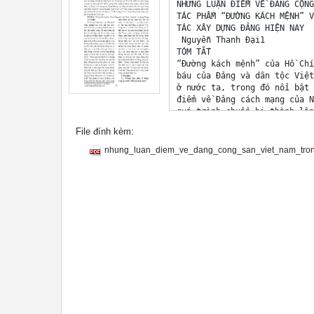
NHỮNG LUẬN ĐIỂM VỀ ĐẢNG CỘNG
TÁC PHẨM “ĐƯỜNG KÁCH MỆNH” V
TÁC XÂY DỰNG ĐẢNG HIỆN NAY 

 Nguyễn Thanh Đại1 

TÓM TẮT 

“Đường kách mệnh” của Hồ Chí
báu của Đảng và dân tộc Việt
ở nước ta, trong đó nổi bật 
điểm về Đảng cách mạng của N
quá trình chuẩn bị thành lập
giải phóng dân tộc mà còn ti
File đính kèm:
đổi mới đất nước hiện nay. 

Từ khóa: Đường kách mệnh, Đả
nhung_luan_diem_ve_dang_cong_san_viet_nam_tro
1. Mở đầu 

Trong giai đoạn hiện nay, đẩ
công nghiệp hóa, hiện đại hó
triển kinh tế thị trường địn
hội chủ nghĩa trong bối cảnh
hóa và hội nhập quốc tế sôi 
ta đang có những thuận lợi, 
vận hội mới để đi tắt, đón đ
phát triển đi lên; song cũng
không ít khó khăn, nguy cơ, 
to lớn. Với tinh thần nhìn t
thật, nói rõ sự thật, đánh g
thật, Đảng ta đã chỉ ra một 