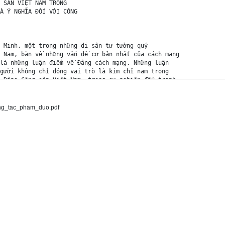
 SẢN VIỆT NAM TRONG 

À Ý NGHĨA ĐỐI VỚI CÔNG 

 Minh, một trong những di sản tư tưởng quý 

 Nam, bàn về những vấn đề cơ bản nhất của cách mạng 

là những luận điểm về Đảng cách mạng. Những luận 

gười không chỉ đóng vai trò là kim chỉ nam trong 

 Đảng Cộng sản Việt Nam, trong sự nghiệp đấu tranh 

ếp tục chỉ đạo công tác xây dựng Đảng trong công cuộc 

ng Cộng sản Việt Nam, công tác xây dựng Đảng

ng_tac_pham_duo.pdf
y mạnh 

a, phát 

h hướng xã 

 toàn cầu 

động, nước 

thời cơ và 

ầu, bứt phá 

 đứng trước 

thách thức 

hẳng vào sự 

iá đúng sự 

trong những 
