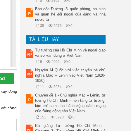
5
2802
0
Báo cáo Đường lối quốc phòng, an ninh
và quan hệ đối ngoại của đảng và nhà
nước ta
35
2076
0
TÀI LIỆU HAY
Tư tưởng của Hồ Chí Minh về ngoại giao
và sự vận dụng ở Việt Nam
9
4002
0
Nguyễn Ái Quốc với việc truyền bá chủ
nghĩa Mác – Lênin vào Việt Nam (1920-
ad
1930)
11
3954
0
 xây dựng
Chuyên đề 1 - Chủ nghĩa Mác – Lênin, tư
tưởng Hồ Chí Minh – nền tảng tư tưởng,
kim chỉ nam cho hành động cách mạng
 với công
của Đảng cộng sản Việt Nam
151
3928
0
Bài giảng Tư tưởng Hồ Chí Minh -
Chương 3: Tư tưởng Hồ Chí Minh về