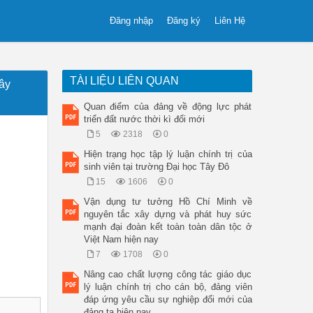
Đăng nhập
Đăng ký
Liên Hệ
TÀI LIỆU LIÊN QUAN
ây
Quan điểm của đảng về động lực phát
triển đất nước thời kì đổi mới
5
2318
0
Hiện trạng học tập lý luận chính trị của
sinh viên tại trường Đại học Tây Đô
15
1606
0
Vận dụng tư tưởng Hồ Chí Minh về
nguyên tắc xây dựng và phát huy sức
mạnh đại đoàn kết toàn toàn dân tộc ở
Việt Nam hiện nay
7
1708
0
Nâng cao chất lượng công tác giáo dục
lý luận chính trị cho cán bộ, đảng viên
đáp ứng yêu cầu sự nghiệp đổi mới của
đảng ta hiện nay