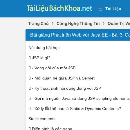
Tài Liệu
›
›
Trang Chủ
Công Nghệ Thông Tin
Quản Trị W
Bài giảng Phát triển Web với Java EE - Bài 3: 
Nôi dung bài học
 JSP là gì?
 - Vòng đời của một JSP
 - Mối quan hệ giữa JSP và Servlet
 - Kỹ thuật sinh nội dung động với JSP
 - Gọi mã nguồn Java sử dụng JSP scripting elements
 - Xử lý lỗiThế nào là Static & Dynamic Contents?
Static contents
 Điển hình là các trang