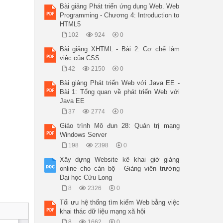
Bài giảng Phát triển ứng dụng Web. Web
Programming - Chương 4: Introduction to
HTML5
102
924
0
Bài giảng XHTML - Bài 2: Cơ chế làm
việc của CSS
42
2150
0
Bài giảng Phát triển Web với Java EE -
Bài 1: Tổng quan về phát triển Web với
Java EE
37
2774
0
Giáo trình Mô đun 28: Quản trị mạng
Windows Server
198
2398
0
Xây dựng Website kê khai giờ giảng
online cho cán bộ - Giảng viên trường
Đại học Cửu Long
8
2326
0
Tối ưu hệ thống tìm kiếm Web bằng việc
khai thác dữ liệu mạng xã hội
8
1662
0