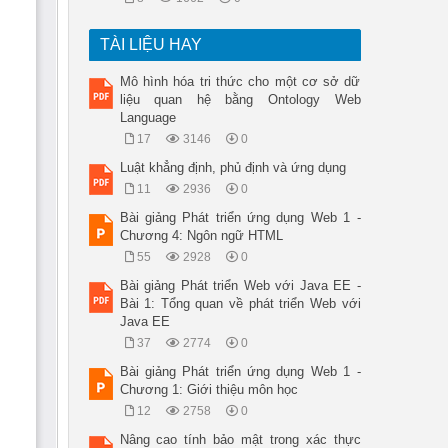
TÀI LIỆU HAY
Mô hình hóa tri thức cho một cơ sở dữ
liệu quan hệ bằng Ontology Web
Language
17
3146
0
Luật khẳng định, phủ định và ứng dụng
11
2936
0
Bài giảng Phát triển ứng dụng Web 1 -
Chương 4: Ngôn ngữ HTML
55
2928
0
Bài giảng Phát triển Web với Java EE -
Bài 1: Tổng quan về phát triển Web với
Java EE
37
2774
0
Bài giảng Phát triển ứng dụng Web 1 -
Chương 1: Giới thiệu môn học
12
2758
0
Nâng cao tính bảo mật trong xác thực