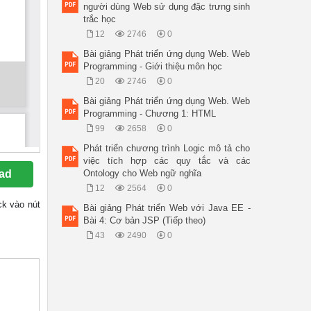
người dùng Web sử dụng đặc trưng sinh
trắc học
12
2746
0
Bài giảng Phát triển ứng dụng Web. Web
Programming - Giới thiệu môn học
20
2746
0
Bài giảng Phát triển ứng dụng Web. Web
Programming - Chương 1: HTML
99
2658
0
Phát triển chương trình Logic mô tả cho
việc tích hợp các quy tắc và các
ad
Ontology cho Web ngữ nghĩa
12
2564
0
ick vào nút
Bài giảng Phát triển Web với Java EE -
Bài 4: Cơ bản JSP (Tiếp theo)
43
2490
0