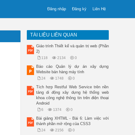
Đăng nhập
Đăng ký
Liên Hệ
TÀI LIỆU LIÊN QUAN
Giáo trình Thiết kế và quản trị web (Phần
2)
118
2134
0
Báo cáo Quản lý dự án xây dựng
Website bán hàng máy tính
24
1748
0
Tích hợp Restful Web Service trên nền
tảng di động xây dựng hệ thống web
khoa công nghệ thông tin trên điện thoại
Android
6
1374
0
Bài giảng XHTML - Bài 6: Làm việc với
thành phần mở rộng của CSS3
24
2156
0