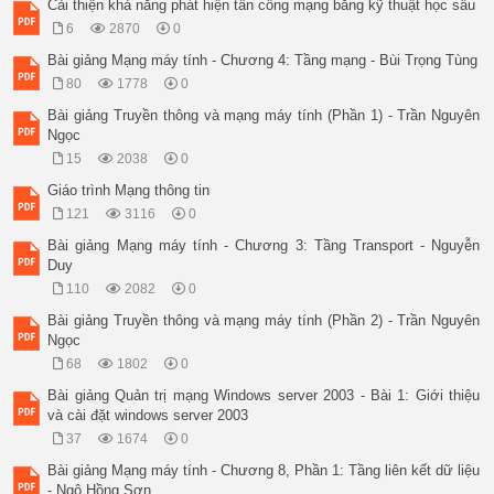
16 November 2010

Cải thiện khả năng phát hiện tấn công mạng bằng kỹ thuật học sâu
147

6
2870
0
Tiến trình thiết kế

 Tiến trình thiết kế:

Bài giảng Mạng máy tính - Chương 4: Tầng mạng - Bùi Trọng Tùng
Phân vùng -> Khảo sát -> Dự báo 

80
1778
0
-> Chiến lược phát triển -> Lập kế hoạch 

Phân vùng:

Bài giảng Truyền thông và mạng máy tính (Phần 1) - Trần Nguyên
• Mục đích: Phân nhỏ vùng định quy hoạch hoặc thiết kế 

Ngọc
nhằm đảm bảo về số lượng, chất lượng cho thuê bao 

15
2038
0
hiện tại và tương lai.

• Phương pháp phân vùng:

Giáo trình Mạng thông tin
Vùng phân bố cố định -> Vùng tập trung -> Vùng phân bố.

121
3116
0
16 November 2010

148

Bài giảng Mạng máy tính - Chương 3: Tầng Transport - Nguyễn
Khảo sát

Duy
 Mục đích: Khảo sát điều kiện thực tế, tính toán để đưa ra dự
110
2082
0
cầu cho từng vùng.

 Thủ tục khảo sát thực tế:

Bài giảng Truyền thông và mạng máy tính (Phần 2) - Trần Nguyên
Kh¶o s¸t hiÖn tr−êng

Ngọc
X¸c ®Þnh vïng kh¶o s¸t

68
1802
0
Thu thËp, s¾p xÕp c¸c tµi 

liÖu, sè liÖu

Bài giảng Quản trị mạng Windows server 2003 - Bài 1: Giới thiệu
Nghiªn cøu hå s¬ 

và cài đặt windows server 2003
nhu cÇu

37
1674
0
Gi¶ ®Þnh c¸c ®iÒu kiÖn t−¬ng lai vµ møc 

®é ph¸t triÓn trong vïng

Bài giảng Mạng máy tính - Chương 8, Phần 1: Tầng liên kết dữ liệu
Dù b¸o

- Ngô Hồng Sơn