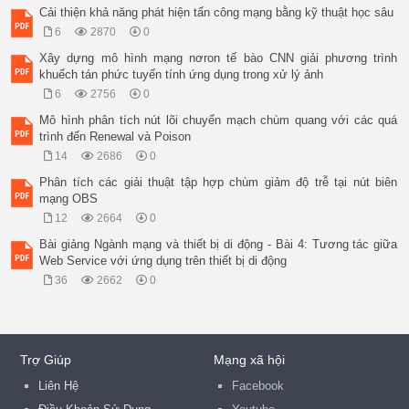
 Nhà xóm liều.

Cải thiện khả năng phát hiện tấn công mạng bằng kỹ thuật học sâu
 Nhà kho và nhà ở tạm.

6
2870
0
 

2. Phân loại khu vực theo mức 

Xây dựng mô hình mạng nơron tế bào CNN giải phương trình
sống:

khuếch tán phức tuyến tính ứng dụng trong xử lý ảnh
 Mức sống thấp.

6
2756
0
9 Thành phố.

9 Nông thôn

Mô hình phân tích nút lõi chuyển mạch chùm quang với các quá
 Mức sống trung bình.

trình đến Renewal và Poison
9 Thành phố.

14
2686
0
9 Nông thôn

 Mức sống cao.

Phân tích các giải thuật tập hợp chùm giảm độ trễ tại nút biên
9 Thành phố.

mạng OBS
9 Nông thôn

12
2664
0
 Mức sông thượng lưu.

16 November 2010

Bài giảng Ngành mạng và thiết bị di động - Bài 4: Tương tác giữa
151

Web Service với ứng dụng trên thiết bị di động
Dự báo (1)

36
2662
0
 Khái niệm: “Dự báo là công việc xác định, tính toán nhu cầu 
thuê bao dịch vụ viễn thông trong khoảng thời gian tiếp theo 
nhất định nào đó”.

 Vai trò:

 Giúp cho quá trình thiết kế, quy hoạch mạng được thực hiện d
Trợ Giúp
Mạng xã hội
và chính xác.

 Giảm chi phí đầu tư mạng, mang lại hiệu quả cao, giúp quản l
Liên Hệ
Facebook
khai thác mạng hiệu quả hơn.
