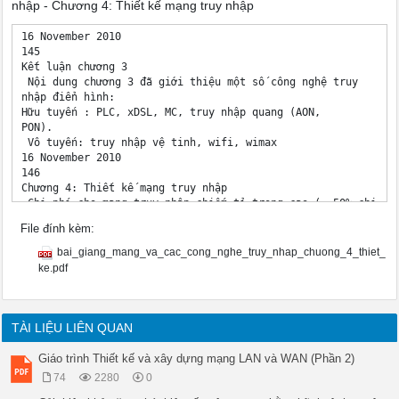
nhập - Chương 4: Thiết kế mạng truy nhập
16 November 2010

145

Kết luận chương 3

 Nội dung chương 3 đã giới thiệu một số công nghệ truy 

nhập điển hình:

Hữu tuyến : PLC, xDSL, MC, truy nhập quang (AON, 

PON).

 Vô tuyến: truy nhập vệ tinh, wifi, wimax

16 November 2010

146

Chương 4: Thiết kế mạng truy nhập

 Chi phí cho mạng truy nhập chiếm tỉ trọng cao (≈ 50% chi phí
mạng).

File đính kèm:
 Ảnh hưởng đến và phụ thuộc vào đặc điểm địa lý cũng như xã h
của địa bàn xã hội.

bai_giang_mang_va_cac_cong_nghe_truy_nhap_chuong_4_thiet_
 Phải xây dựng mạng sao cho đảm bảo mỹ quan, ít phải thay đổi
ke.pdf
rộng.

 Mạng phải được thiết kế sao cho tổng chi phí vận hành và thi
thấp nhất.

 Phát triển được nhiều loại hình dịch vụ khác nhau (thoại, số
TÀI LIỆU LIÊN QUAN
hình...).

 Đáp ứng được yêu cầu trong tương lai về sự thay đổi công ngh
Giáo trình Thiết kế và xây dựng mạng LAN và WAN (Phần 2)
dịch vụ.

74
2280
0
 Sử dụng được tối đa hệ thống thiết bị mạng sẵn có.
