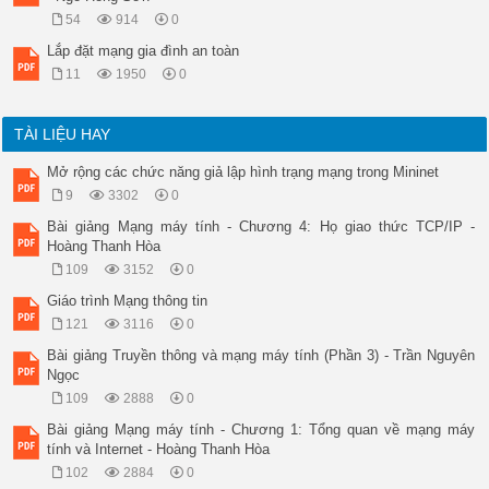
16 November 2010

54
914
0
149

Khảo sát – Thu thập và sắp xếp tư liệu, số liệu

Lắp đặt mạng gia đình an toàn
 Phải có một bản đồ thành phố xếp chồng lên bản đồ mạng cáp n
11
1950
0
 Cần phải thu thập các số liệu quan trọng sau:

 Các kế hoạch nhà ở.

 Các kế hoạch xây dựng cao ốc.

TÀI LIỆU HAY
 Các kế hoạch phát triển mạng giao thông vận tải.

 Các kế hoạch tái phát triển thành phố, khu vực, các hồ sơ ph
Mở rộng các chức năng giả lập hình trạng mạng trong Mininet
mạng cáp.

9
3302
0
 Các tài liệu khảo sát điều kiện chung.

 Báo cáo khảo sát trước đây và các bản báo cáo về các vùng tư
Bài giảng Mạng máy tính - Chương 4: Họ giao thức TCP/IP -
tự.

Hoàng Thanh Hòa
 Các số liệu về phát triển mạng cáp trong một thời gian dài t
109
3152
0
(nếu có).

 .

Giáo trình Mạng thông tin
16 November 2010

121
3116
0
150

Khảo sát thực tế

Bài giảng Truyền thông và mạng máy tính (Phần 3) - Trần Nguyên
1. Phân loại nhà ở:

Ngọc
 Nhà riêng trong thành phố.

109
2888
0
 Nhà biệt thự.

 Nhà cho thuê hoàn toàn.

Bài giảng Mạng máy tính - Chương 1: Tổng quan về mạng máy
 Nhà vừa ở vừa cho thuê.

tính và Internet - Hoàng Thanh Hòa
 Nhà tạm dọc đường quốc 

102
2884
0
lộ.
