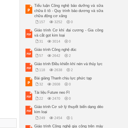
Tiểu luận Công nghệ bảo dưỡng và sữa
chữa ô tô - Quy trình bảo dương và sữa
chữa động cơ xăng
157
3252
0
Giáo trình Cơ khí đại cương - Gia công
và cắt gọt kim loại
31
3014
0
Giáo trình Công nghệ đúc
57
2642
2
Giáo trình Điều khiển khí nén và thủy lực
118
2638
2
Bài giảng Thanh chịu lực phức tạp
32
2608
0
Tài liệu Future neo FI
22
2470
0
Giáo trình Cơ sở lý thuyết biến dạng dẻo
kim loại
249
2454
1
Giáo trình Công nghệ gia công trên máy