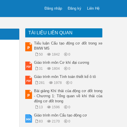
Đăng nhập
Đăng ký
Liên Hệ
TÀI LIỆU LIÊN QUAN
Tiểu luận Cấu tạo động cơ đốt trong xe
BMW M5
50
1842
0
Giáo trình môn Cơ khí đại cương
31
1804
0
Giáo trình môn Tính toán thiết kế ô tô
281
1978
0
Bài giảng Khí thải của động cơ đốt trong
- Chương 1: Tổng quan về khí thải của
động cơ đốt trong
13
1596
0
Giáo trình môn Cấu tạo động cơ
83
2170
0