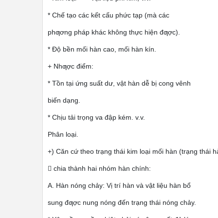
* Chế tạo các kết cấu phức tạp (mà các
phƣơng pháp khác không thực hiện đƣợc).
* Độ bền mối hàn cao, mối hàn kín.
+ Nhƣợc điểm:
* Tồn tại ứng suất dư, vật hàn dễ bị cong vênh
biến dạng.
* Chịu tải trọng va đập kém. v.v.
Phân loại.
+) Căn cứ theo trạng thái kim loại mối hàn (trạng thái h
 chia thành hai nhóm hàn chính:
A. Hàn nóng chảy: Vị trí hàn và vật liệu hàn bổ
sung đƣợc nung nóng đến trạng thái nóng chảy.