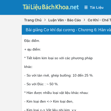
Tài Liệu
›
›
Trang Chủ
Luận Văn - Báo Cáo
Cơ Khí - Chế 
Bài giảng Cơ khí đại cương - Chương 6: Hàn và 
Đặc điểm.
+ ƣu điểm:
* Tiết kiệm kim loại so với các phương pháp
khác:
- So với tán rivê, ghép bulông: 10 đến 25 %.
- So với Đúc : ~ 50 %.
* Hàn được nhiều loại vật liệu khác nhau:
- Kim loại đen <-> Kim loại đen,
- Kim loại <-> Vật liệu phi kim, v.v.