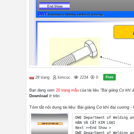
Free
28 trang
kimcuc
2234
0
Bạn đang xem
20 trang mẫu
của tài liệu
"Bài giảng Cơ khí 
Download
ở trên
Tóm tắt nội dung tài liệu: Bài giảng Cơ khí đại cương -
DWE Department of Welding and Metal Technology Add: 306C1 - Dai Co Viet Str. No.1 - Hanoi – Vietnam / Tel.: +84. (04). 8692204
HÀN VÀ CẮT KIM LOẠI
Next >>End Show >
DWE Department of Welding and Metal Technology Add: 306C1 - Dai Co Viet Str. No.1 - Hanoi – Vietnam / Tel.: +84. (04). 8692204
LIÊN KẾT ?
CHI TIẾT MÁY
Đơn vị nhỏ nhất và hoàn 
chỉnh của máy
Bulông Bi thép (dùng 
trong ổ bi)
Đinh vít Bánh răng (dùng trong các bộ 
chuyền)Ghim giấy
DWE Department of Welding and Metal Technology Add: 306C1 - Dai Co Viet Str. No.1 - Hanoi – Vietnam / Tel.: +84. (04). 8692204
1 2
1
2
1
2
1
2
LIÊN KẾT ?
Các sản phẩm tạo thành bằng cách ghép 
nhiều chi tiết lại với nhau
Sản phẩm = + 1 2
DWE Department of Welding and Metal Technology Add: 306C1 - Dai Co Viet Str. No.1 - Hanoi – Vietnam / Tel.: +84. (04). 8692204
CÓ NHỮNG PHƯƠNG PHÁP LIÊN KẾT GÌ ?
Các thiết bị có rất nhiều chi tiết ghép 
lại với nhau bằng rất nhiều phƣơng 
pháp liên kết
Máy khoan tay
Máy giặt
Máy vi tính
Xe máy. Có khoảng 
8000 chi tiết
Boeing 747–400, Có khoảng 6 triệu
chi tiết
Khung Ôtô – ôtô có khoảng 15000 chi tiết
Cây cầu thép 
DWE Department of Welding and Metal Technology Add: 306C1 - Dai Co Viet Str. No.1 - Hanoi – Vietnam / Tel.: +84. (04). 8692204
MỘT SỐ PHƢƠNG PHÁP CƠ BẢN TẠO 
RA MỘT CHI TIẾT ĐƠN GIẢN 
Home
GAS Welding
Fusion Welding
Manual Arc Welding
MIG/MAG
TIG
Submerged Arc Welding
Summarisation of W.P
Tungsten Plasma Welding
Electroslag Welding
Electron Beam Welding
Laser Welding
Pressure Gas Welding (GP)
Spot Welding (RP)
Seam Welding (RR)
Flash Welding (RA)
Friction Welding (FR)
Pressure Welding
Arc Stud Welding (FR)
Guide to Welding
Types of joints
Trƣớc GC
Sau GC
L
iê
n
 k
ế
t
ĐÚC DẬP, 
CHỒN
KÉO TIỆN HÀN
GócGiáp mối Chữ T Chồng Giáp mép
DWE Department of Welding and Metal Technology Add: 306C1 - Dai Co Viet Str. No.1 - Hanoi – Vietnam / Tel.: +84. (04). 8692204
MỘT SỐ KIỂU LIÊN KẾT CƠ BẢN
TYPES OF JOINTS
Bulông
(Screwing)
Đinh tán
(Rivetting)
Dán
(Bonding)
Hàn Vảy
(Soldering/Brazing)
Hàn nóng chảy
(Welding)
Home
GAS Welding
Fusion Welding
Manual Arc Welding
MIG/MAG
TIG
Submerged Arc Welding
Summarisation of W.P
Tungsten Plasma Welding
Electroslag Welding
Electron Beam Welding
Laser Welding
Pressure Gas Welding (GP)
S