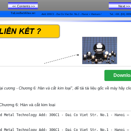
Downlo
đại cương - Chương 6: Hàn và cắt kim loại"
, để tải tài liệu gốc về máy hãy cl
 Chương 6: Hàn và cắt kim loại
pot Welding (RP)
Seam Welding (RR)
Flash Welding (RA)
Friction Welding (FR)
Pressure Welding
Arc Stud Welding (FR)
Guide to Welding
Types of joints
DWE Department of Welding and Metal Technology Add: 306C1 - Dai Co Viet Str. No.1 - Hanoi – Vietnam / Tel.: +84. (04). 8692204
CHƢƠNG 6: HÀN VÀ CẮT KIM LOẠI
I. KHÁI NIỆM, ĐẶC ĐIỂM VÀ PHÂN LOẠI
1. Khái niệm.
Hàn là phƣơng pháp công nghệ nối các chi tiết
bằng kim loại lại với nhau bằng cách nung nóng 
chỗ nối đến trạng thái hàn (chảy hoặc dẻo). Sau 
đó kim loại hóa rắn hoặc kết hợp với lực ép, chỗ 
nối tạo thành mối liên kết bền vững gọi là mối 
hàn.
Nguồn 
nhiệt
Chảy lỏng
Dẻo
Kết tinh (hóa rắn)
Kết hợp Lực ép
Vị trí hàn
Mối hàn
Cấu trúc của mối hàn 
Nung nóng
Lực épDẻo
Nhiệt sinh ra do 
ma sát
(Trạng thái hàn)
DWE Department of Welding and Metal Technology Add: 306C1 - Dai Co Viet Str. No.1 - Hanoi – Vietnam / Tel.: +84. (04). 8692204
CHƢƠNG 8: HÀN VÀ CẮT KIM LOẠI
I. KHÁI NIỆM, ĐẶC ĐIỂM VÀ PHÂN LOẠI
1. Khái niệm.
-------------------------------------------------------------------------
2. Đặc điểm.
+ ƣu điểm:
* Tiết kiệm kim loại so với các phương pháp 
khác: 
- So với tán rivê, ghép bulông: 10 đến 25 %.
- So với Đúc : ~ 50 %. 
* Hàn được nhiều loại vật liệu khác nhau:
- Kim loại đen Kim loại đen,
- Kim loại Vật liệu phi kim, v.v.. 
* Chế tạo các kết cấu phức tạp (mà các 
phƣơng pháp khác không thực hiện đƣợc).
* Độ bền mối hàn cao, mối hàn kín.
+ Nhƣợc điểm:
* Tồn tại ứng suất dư, vật hàn dễ bị cong vênh 
biến dạng.
* Chịu tải trọng va đập kém. v.v..
(Tham khảo thêm)
Liên kết này không thể thực hiện được bằng các phương pháp khác (gia công áp 
lực, đúc, bulông hay đinh tán)
DWE Department of Welding and Metal Technology Add: 306C1 - Dai Co Viet Str. No.1 - Hanoi – Vietnam / Tel.: +84. (04). 8692204
CHƢƠNG 8: HÀN VÀ CẮT KIM LOẠI
I. KHÁI NIỆM, ĐẶC ĐIỂM VÀ PHÂN LOẠI
1. Khái niệm.
----------------------------------------------------------------------------------
2. Đặc điểm.
---------------------------------------------------------------------------------
3. Phân loại.
+) Căn cứ theo trạng thái kim loại mối hàn (trạng thái hàn) 
 chia thành hai nhóm hàn chính:
A. Hàn nóng chảy: Vị trí hàn và vật liệu hàn bổ 
sung đƣợc nung nóng đến trạng thái nóng chảy.
* Yêu cầu nguồn nhiệt phải có công suất đủ lớn.
* Phải bảo vệ vùng hàn khỏi sự thâm nhập của 
không khí xung quanh (bằng thuốc hàn, khí bảo vệ, 
..)
B. Hàn Áp lực: Nung nóng chỗ nối tới trạng thái 
dẻo đồng thời kết hợp với lực ép.
* Phạm vi tác động của nguồn nhiệt lớn, kim 
loại cơ bản được nung nóng tới nhiệt độ bắt đầu nóng 
chảy hoặc chỉ đến trạng thái dẻo.
* Không sử dụng kim loại bổ xung.
* Không sử dụng khí hay thuốc hàn bảo vệ.
+) Căn cứ theo dạng năng lượng sử dụng. 
Hàn
Hàn 
nóng chảy
Hàn 
áp lực
Nguồn nhiệt 
Phản ứng 
hóa học
Năng lƣợng 
Điện
Năng lƣợng 
Điện
Nguồn nhiệt 
Phản ứng 
hóa học
Cơ năng
Hàn 
Vảy
Hàn Khí
Nhiệt nhôm Hồ quang
Chùm tia điện tử
Chùm tia Laser
Hàn Điện trở Hàn nổ Hàn Ma sát
Hàn Siêu âm
DWE Department of Welding and Metal Technology Add: 306C1 - Dai Co Viet Str. No.1 - Hanoi – Vietnam / Tel.: +84. (04). 8692204
HÀN ÁP LỰC
pressure welding
Hàn Khí + Áp lực (GP)
Pressure gas welding
CÁC PHƢƠNG PHÁP HÀN
General View of Welding Processes
HÀN NÓNG CHẢY
fusion welding
Hàn khí
Gas welding
Hàn Hồ quang tay
Manual arc welding
MIG/MAG
Metal gas shielded arc welding
TIG
Tungsten inert-gas shielded arc welding
Hàn tự động (SAW)
Submerged arc welding
Hàn Plasma (WP)
Tungsten plasma welding
Hàn Điện xỉ (RES)
Electroslag welding
Hàn chùm tia điện tử 
(EB)
Electron beam welding
Hàn Laser (LA)
Laser welding
Hàn Điểm (RP)
Splot welding
Hàn Đƣờng (RR)
Seam welding
Hàn Điện trở (RA)
Flash welding
Hàn Ma sát (FR)
Friction welding
Hàn Đinh (B)
Arc stud welding
Home
DWE Department of Welding and Metal Technology Add: 306C1 - Dai Co Viet Str. No.1 - Hanoi – Vietnam / Tel.: +84. (04). 8692204
Home
HÀN KHÍ
GAS welding
1 2
3 5
4
6 7
109
8
1- Bình ôxy (Oxygen cylinder with pressure redution)
2- Bình axêtylen (Acetylene cylinder with pressure 
redution)
3- Van chống ngọn lửa quặt (Branch-line back-
pressure valve).
4- Ống dẫn khí ôxy (Oxygen hose).
5- Ống dẫn khí axêtylen (Oxygen hose)
6- Mỏ hàn (Welding torch) 
7- Que hàn phụ (Welding rod)
8- Bép hàn (Welding nozzle)
9- Vật hàn (Workpiece)
10- Ngọn lửa hàn (Welding flame)
CN Hàn trái (leftward technique)
Với tấm thép có chiều dày < 3mm
(Steel less than 3 mm thickness)
CN Hàn phải (rightward technique)
Với tấm thép có chiều dày >= 3mm
(Steel frm 3 mm thickness)
* Phạm vi ứng dụng
Hàn được ở mọi vị trí trong không gian, đặc 
biệt cho hàn ống, lắp giáp, sửa chữa và xử lý 
bề mặt.
* Vật liệu
Các loại thép thƣờng và thép hợp kim thấp, 
Kim loại màu, Gang
* Chiều dày vật hàn
Lên tới 6mm (phụ thuộc vào hình dáng vật 
hàn)
GAS Welding
Fusion Welding
Manual Arc Welding
MIG/MAG
TIG
Submerged Arc Welding
Summarisation of W.P
Tungsten Plasma Welding
Electroslag Welding
Electron Beam Welding
Laser Welding
Pressure Gas Welding (GP)
Spot Welding (RP)
Seam Welding (RR)
Flash Welding (RA)
Friction Welding (FR)
Pressure Welding
Arc Stud Welding (FR)
Guide t