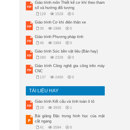
Giáo trình môn Thiết kế cơ khí theo tham
số và hướng đối tượng
129
1528
0
Giáo trình Cơ khí điện thân xe
30
1986
0
Giáo trình Phương pháp tính
46
1984
0
Giáo trình Sức bền vật liệu (Bản hay)
260
2328
0
Giáo trình Công nghệ gia công trên máy
CNC
137
2400
0
TÀI LIỆU HAY
Giáo trình Kết cấu và tính toán ô tô
29
3930
1
Bài giảng Đặc trưng hình học của mặt
cắt ngang
41
3594
0