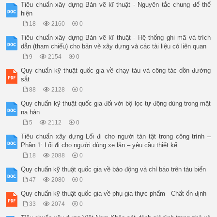
Tiêu chuẩn xây dựng Bản vẽ kĩ thuật - Nguyên tắc chung để thể
hiện
18
2160
0
Tiêu chuẩn xây dựng Bản vẽ kĩ thuật - Hệ thống ghi mã và trích
dẫn (tham chiếu) cho bản vẽ xây dựng và các tài liệu có liên quan
9
2154
0
Quy chuẩn kỹ thuật quốc gia về chạy tàu và công tác dồn đường
sắt
88
2128
0
Quy chuẩn kỹ thuật quốc gia đối với bộ lọc tự động dùng trong mặt
nạ hàn
5
2112
0
Tiêu chuẩn xây dựng Lối đi cho người tàn tật trong công trình –
Phần 1: Lối đi cho người dùng xe lăn – yêu cầu thiết kế
18
2088
0
Quy chuẩn kỹ thuật quốc gia về báo động và chỉ báo trên tàu biển
47
2080
0
Quy chuẩn kỹ thuật quốc gia về phụ gia thực phẩm - Chất ổn định
33
2074
0