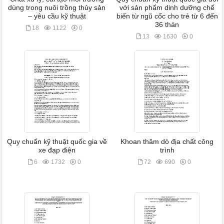
dùng trong nuôi trồng thủy sản
với sản phẩm dinh dưỡng chế
– yêu cầu kỹ thuật
biến từ ngũ cốc cho trẻ từ 6 đến
36 thán
18
1122
0
13
1630
0
Quy chuẩn kỹ thuật quốc gia về
Khoan thăm dò địa chất công
xe đạp điện
trình
6
1732
0
72
690
0