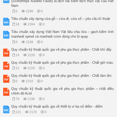
(Scirtothrips Aurantii Faure) là dịch hại kiểm dịch thực vật của Việt
Nam
6
2298
0
Tiêu chuẩn xây dựng cửa gỗ – cửa đi, cửa sổ – yêu cầu kĩ thuật
18
2264
0
Tiêu chuẩn xây dựng Việt Nam Vật liệu chịu lửa – gạch kiềm tính
manhedi spinel và manhedi crom dùng cho lò quay
6
2238
0
Quy chuẩn kỹ thuật quốc gia về phụ gia thực phẩm - Chất khí đẩy
14
2226
0
Quy chuẩn kỹ thuật quốc gia về phụ gia thực phẩm - Chất giữ màu
15
2220
0
Quy chuẩn kỹ thuật quốc gia về phụ gia thực phẩm - Chất làm ẩm
6
2210
0
Quy chuẩn kỹ thuật quốc gia về phụ gia thực phẩm – chất điều
chỉnh độ Acid
79
2190
0
Quy chuẩn kỹ thuật quốc gia về thiết bị vi ba số điểm - điểm
121
2176
0