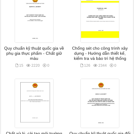
Quy chuẩn kỹ thuật quốc gia về
Chống sét cho công trình xây
phụ gia thực phẩm - Chất giữ
dựng - Hướng dẫn thiết kế,
màu
kiểm tra và bảo trì hệ thống
15
2220
0
126
2344
0
Chất xử lý, cải tạo môi trường
Quy chuẩn kỹ thuật quốc gia đối