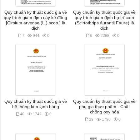
Quy chuẩn kỹ thuật quốc gia về
Quy chuẩn kỹ thuật quốc gia về
quy trình giám định cây kế đồng
quy trình giám định bọ trĩ cam
[Cirsium arvense (L.) scop.] là
(Scirtothrips Aurantii Faure) là
dịch
dịch
7
944
0
6
2298
0
Quy chuẩn kỹ thuật quốc gia về
Quy chuẩn kỹ thuật quốc gia về
hệ thống làm lạnh hàng
phụ gia thực phẩm - Chất
chống oxy hóa
40
1742
0
39
1790
0