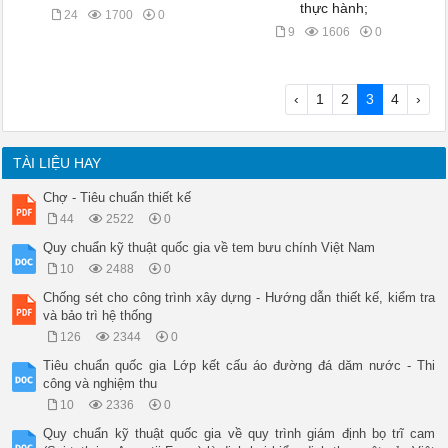
thực hành;
24
1700
0
9
1606
0
‹
1
2
3
4
›
TÀI LIỆU HAY
Chợ - Tiêu chuẩn thiết kế
44
2522
0
Quy chuẩn kỹ thuật quốc gia về tem bưu chính Việt Nam
10
2488
0
Chống sét cho công trình xây dựng - Hướng dẫn thiết kế, kiểm tra
và bảo trì hệ thống
126
2344
0
Tiêu chuẩn quốc gia Lớp kết cấu áo đường đá dăm nước - Thi
công và nghiệm thu
10
2336
0
Quy chuẩn kỹ thuật quốc gia về quy trình giám định bọ trĩ cam